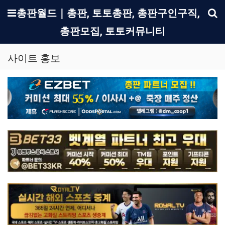
메뉴
총판월드｜총판, 토토총판, 총판구인구직,
총판모집, 토토커뮤니티
기
사이트 홍보