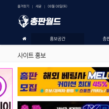
상단 네비
즐겨찾기
새글
08월 08일(토)
메인 메뉴
홍보공간
총
사이트 홍보