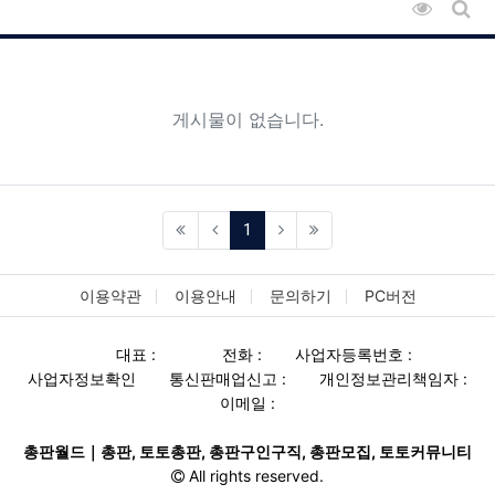
조회순 
게시
게시물이 없습니다.
(current)
1
이용약관
이용안내
문의하기
PC버전
대표 :
전화 :
사업자등록번호 :
사업자정보확인
통신판매업신고 :
개인정보관리책임자 :
이메일 :
총판월드｜총판, 토토총판, 총판구인구직, 총판모집, 토토커뮤니티
All rights reserved.