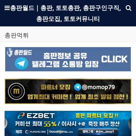
메뉴
총판월드｜총판, 토토총판, 총판구인구직,
총판모집, 토토커뮤니티
기
총판먹튀