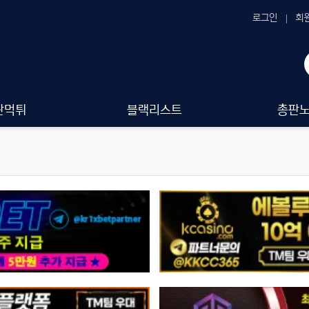
로그인
회
판먹튀
블랙리스트
총판