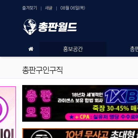
상단 네비
즐겨찾기
새글
08월 06일(목)
메인 메뉴
홍보공간
총
총판구인구직