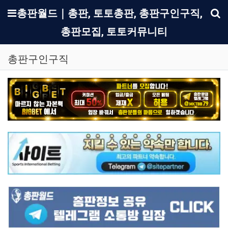
메뉴
총판월드｜총판, 토토총판, 총판구인구직,
총판모집, 토토커뮤니티
기
총판구인구직