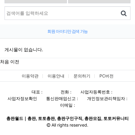
회원 아이디만 검색 가능
게시물이 없습니다.
처음
이전
이용약관
이용안내
문의하기
PC버전
대표 :
전화 :
사업자등록번호 :
사업자정보확인
통신판매업신고 :
개인정보관리책임자 :
이메일 :
총판월드｜총판, 토토총판, 총판구인구직, 총판모집, 토토커뮤니티
All rights reserved.