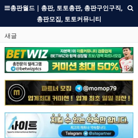
메뉴
총판월드｜총판, 토토총판, 총판구인구직,
총판모집, 토토커뮤니티
기
새글