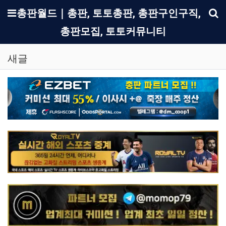
메뉴
총판월드｜총판, 토토총판, 총판구인구직,
총판모집, 토토커뮤니티
기
새글