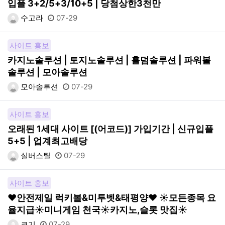
입플 3+2/5+3/10+5 | 당첨상한3천만
수고라
07-29
사이트 홍보
카지노솔루션 | 토지노솔루션 | 홀덤솔루션 | 파워볼
솔루션 | 모아솔루션
모아솔루션
07-29
사이트 홍보
오래된 1세대 사이트 [(어코드)] 가입기간 | 신규입플
5+5 | 업계최고배당
실버스틸
07-29
사이트 홍보
❤️안전제일 럭키볼&미투벳&태평양❤️ ☀️모든종목 요
율지급☀️미니게임 천국☀️카지노,슬롯 맛집☀️
코기
07-29