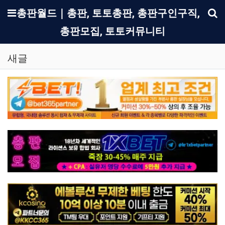
메뉴
총판월드｜총판, 토토총판, 총판구인구직,
총판모집, 토토커뮤니티
기
새글