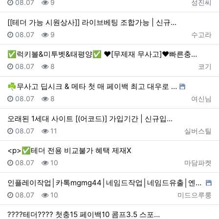
등록일
조회
등록자
08.07
9
성진씨
[[테더 가능 시원상사]] 라이브베팅 조합가능 | 신규…
등록일
조회
등록자
08.07
9
수고라
✅럭키볼&미투벳&태평양✅ ❤️[무제재 무사고]❤️빠른충…
등록일
조회
등록자
08.07
8
코기
☘️무사고 딥시크 & 메타 첫 매 페이백 최고 대우로 …
등록일
조회
등록자
08.07
8
여신님
오래된 1세대 사이트 [(어코드)] 가입기간 | 신규입…
등록일
조회
등록자
08.07
11
실버스틸
<p>✅테더 전용 비교불가 혜택 제재X
등록일
조회
등록자
08.07
10
마담파켓
인플레이작업│카톡mgmg44│네임드작업│네임드유출│엔트…
등록일
조회
등록자
08.07
10
미드으루룽
????테더???? 첫충15 페이백10 콤프3.5 스포…