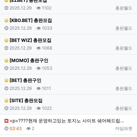
[EZBET] 총판모집
등록일
조회
등록자
2025.12.29
1102
총판월드
[KBO.BET] 총판모집
등록일
조회
등록자
2025.12.29
1033
총판월드
[BET WIZ] 총판모집
등록일
조회
등록자
2025.12.29
1068
총판월드
[MOMO] 총판구인
등록일
조회
등록자
2025.12.29
1053
총판월드
[BET] 총판구인
등록일
조회
등록자
2025.12.29
1011
총판월드
[SITE] 총판모집
등록일
조회
등록자
2025.12.29
1022
총판월드
<p>????현재 운영하고있는 토지노 사이트 쉐어해드립…
등록일
조회
등록자
03:43
2
마담파켓