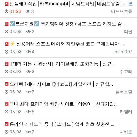
인플레이작업│카톡mgmg44│네임드작업│네임드유출│엔트…
등록일
조회
등록자
01:53
3
미드으루룽
☑️트론지원☑️ 무기명테더 첫충+콤프 스포츠 카지노 슬…
등록일
조회
등록자
08.08
2
리원
⚡️ 신용거래 스포츠 메이저 지인추천 코드 구매합니다 …
등록일
조회
등록자
08.08
4
amam007
[[테더 가능 시원상사]] 라이브베팅 조합가능 | 신규…
등록일
조회
등록자
08.08
2
수고라
오래된 1세대 사이트 [(어코드)] 가입기간 | 신규입…
등록일
조회
등록자
08.08
7
실버스틸
국내 최대 프리미엄 베팅 사이트 [ 야옹이 ] 신규가입…
등록일
조회
등록자
08.08
5
카멜레
온라인 카지노의 중심 [ 스피드 ] 업계 최초 첫충전 …
등록일
조회
등록자
08.08
7
디카로