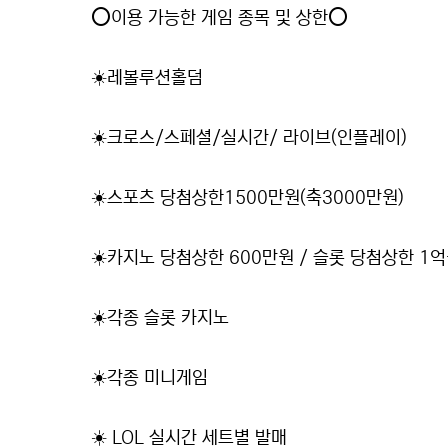
⭕️이용 가능한 게임 종목 및 상한⭕️
☀️레볼루션홀덤
☀️크로스/스페셜/실시간/ 라이브(인플레이)
☀️스포츠 당첨상한1500만원(축3000만원)
☀️카지노 당첨상한 600만원 / 슬롯 당첨상한 1
☀️각종 슬롯 카지노
☀️각종 미니게임
☀️ LOL 실시간 세트별 발매