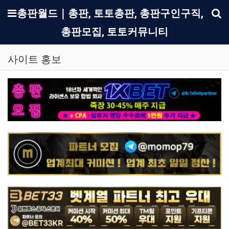
메뉴
총판월드｜총판, 토토총판, 총판구인구직,
총판모집, 토토커뮤니티
기
사이트 홍보