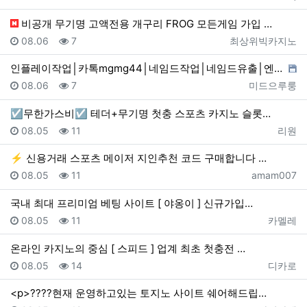
비공개 무기명 고액전용 개구리 FROG 모든게임 가입 …
등록일
조회
등록자
08.06
7
최상위빅카지노
인플레이작업│카톡mgmg44│네임드작업│네임드유출│엔트…
등록일
조회
등록자
08.06
7
미드으루룽
☑️무한가스비☑️ 테더+무기명 첫충 스포츠 카지노 슬롯…
등록일
조회
등록자
08.05
11
리원
⚡️ 신용거래 스포츠 메이저 지인추천 코드 구매합니다 …
등록일
조회
등록자
08.05
11
amam007
국내 최대 프리미엄 베팅 사이트 [ 야옹이 ] 신규가입…
등록일
조회
등록자
08.05
11
카멜레
온라인 카지노의 중심 [ 스피드 ] 업계 최초 첫충전 …
등록일
조회
등록자
08.05
14
디카로
<p>????현재 운영하고있는 토지노 사이트 쉐어해드립…