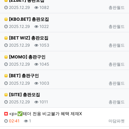
[EZBET] 총판모집
등록일
조회
등록자
2025.12.29
1082
총판월드
[KBO.BET] 총판모집
등록일
조회
등록자
2025.12.29
1022
총판월드
[BET WIZ] 총판모집
등록일
조회
등록자
2025.12.29
1053
총판월드
[MOMO] 총판구인
등록일
조회
등록자
2025.12.29
1045
총판월드
[BET] 총판구인
등록일
조회
등록자
2025.12.29
1003
총판월드
[SITE] 총판모집
등록일
조회
등록자
2025.12.29
1011
총판월드
<p>✅테더 전용 비교불가 혜택 제재X
등록일
조회
등록자
02:41
1
마담파켓