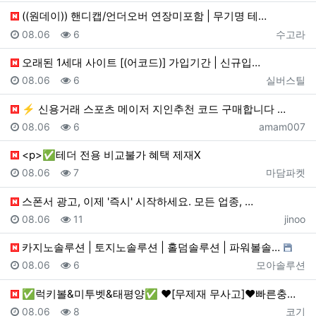
((원데이)) 핸디캡/언더오버 연장미포함 | 무기명 테…
등록일
조회
등록자
08.06
6
수고라
오래된 1세대 사이트 [(어코드)] 가입기간 | 신규입…
등록일
조회
등록자
08.06
6
실버스틸
⚡️ 신용거래 스포츠 메이저 지인추천 코드 구매합니다 …
등록일
조회
등록자
08.06
6
amam007
<p>✅테더 전용 비교불가 혜택 제재X
등록일
조회
등록자
08.06
7
마담파켓
스폰서 광고, 이제 '즉시' 시작하세요. 모든 업종, …
등록일
조회
등록자
08.06
11
jinoo
카지노솔루션 | 토지노솔루션 | 홀덤솔루션 | 파워볼솔…
등록일
조회
등록자
08.06
6
모아솔루션
✅럭키볼&미투벳&태평양✅ ❤️[무제재 무사고]❤️빠른충…
등록일
조회
등록자
08.06
8
코기