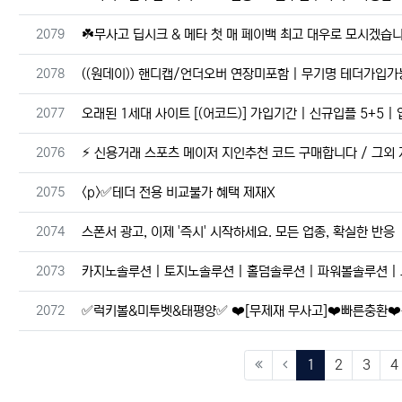
번호
2079
☘️무사고 딥시크 & 메타 첫 매 페이백 최고 대우로 모시겠습니
번호
2078
((원데이)) 핸디캡/언더오버 연장미포함 | 무기명 테더가입가
번호
2077
오래된 1세대 사이트 [(어코드)] 가입기간 | 신규입플 5+5 
번호
2076
⚡️ 신용거래 스포츠 메이저 지인추천 코드 구매합니다 / 그외 
번호
2075
<p>✅테더 전용 비교불가 혜택 제재X
번호
2074
스폰서 광고, 이제 '즉시' 시작하세요. 모든 업종, 확실한 반응
번호
2073
카지노솔루션 | 토지노솔루션 | 홀덤솔루션 | 파워볼솔루션 |
번호
2072
✅럭키볼&미투벳&태평양✅ ❤️[무제재 무사고]❤️빠른충환❤️
(current)
1
2
3
4