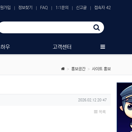
원가입
정보찾기
FAQ
1:1문의
신고글
접속자 42
노하우
고객센터
홍보공간
사이트 홍보
작성일
2026.02.12 20:47
목록