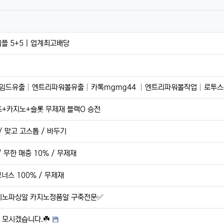
입플 5+5 | 업계최고배당
임드유출│엔트리파워볼유출│카톡mgmg44 │엔트리파워볼작업│로투
포츠+카지노+슬롯 무제재 블랙O 승전
 / 맞고 고스톱 / 바두기
/ 무한 매충 10% / 무제재
보너스 100% / 무제재
카지노파싱알 카지노정품알 구축전문✅
 모시겠습니다.☘️