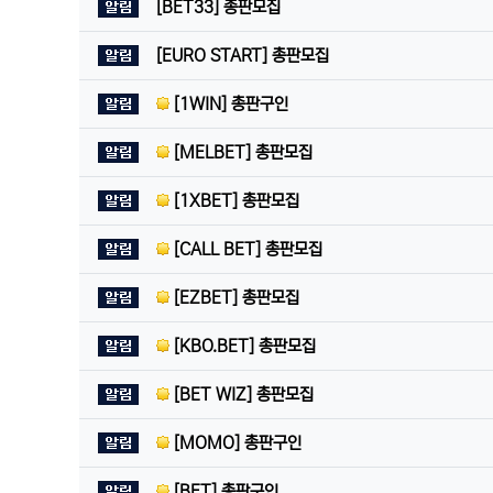
공지사항
[BET33] 총판모집
공지사항
[EURO START] 총판모집
공지사항
[1WIN] 총판구인
공지사항
[MELBET] 총판모집
공지사항
[1XBET] 총판모집
공지사항
[CALL BET] 총판모집
공지사항
[EZBET] 총판모집
공지사항
[KBO.BET] 총판모집
공지사항
[BET WIZ] 총판모집
공지사항
[MOMO] 총판구인
공지사항
[BET] 총판구인