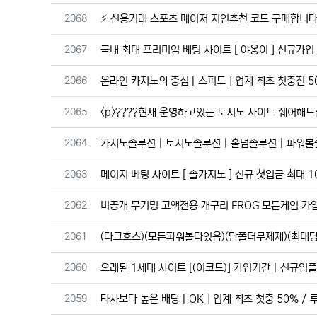
번호
2068
⚡️ 신용거래 스포츠 메이저 지인추천 코드 구매합니다 
번호
2067
국내 최대 프리미엄 베팅 사이트 [ 야옹이 ] 신규가입 
번호
2066
온라인 카지노의 중심 [ 스피드 ] 업계 최초 첫충전 5
번호
2065
<p>????현재 운영하고있는 토지노 사이트 쉐어해드
번호
2064
카지노솔루션 | 토지노솔루션 | 홀덤솔루션 | 파워볼
번호
2063
메이저 베팅 사이트 [ 솔카지노 ] 신규 첫입금 최대 1
번호
2062
비공개 무기명 고액전용 개구리 FROG 모든게임 가입
번호
2061
(다크호스)(모든파워볼다있음)(단폴더무제재)(최대
번호
2060
오래된 1세대 사이트 [(어코드)] 가입기간 | 신규입플
번호
2059
타사보다 높은 배당 [ OK ] 업계 최초 첫충 50% / 