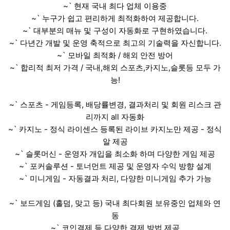
~` 현재 국내 최다 업체 이용중
~` 누구가 쉽고 편리하게 최적화하여 제공합니다.
~` 대부분의 매뉴 및 구성이 자동화로 구현하였습니다.
~` 다년간 개발 및 운영 축적으로 최고의 기술력을 자신합니다.
~` 모바일 최적화 / 해외 안전 방어
~` 합리적 최저 가격 / 국내,해외 스포츠,카지노,슬롯등 모두 가
능!
~` 스포츠 - 게임등록, 배당률변경, 결과처리 및 회원 리스크 관
리까지 all 자동화
~` 카지노 - 정식 라이센스 등록된 라이브 카지노만 제공 - 정식
알 제공
~` 슬롯머신 - 운영자 개입을 최소화 하며 다양한 게임 제공
~` 포커솔루션 - 토너먼트 제공 및 운영자 수익 방향 설계
~` 미니게임 - 자동결과 처리, 다양한 미니게임 추가 가능
~` 보드게임 (홀덤, 맞고 등) 국내 최다회원 보유중인 업체와 연
동
~` 코인결제 등 다양한 결제 방법 제공