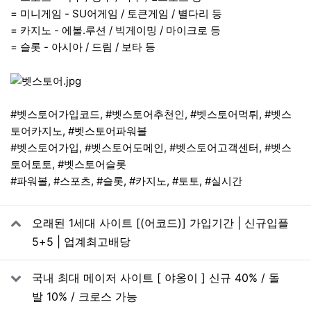
= 미니게임 - SU어게임 / 토큰게임 / 별다리 등
= 카지노 - 에볼.루션 / 빅게이밍 / 마이크로 등
= 슬롯 - 아시아 / 드림 / 보타 등
#벳스토어가입코드, #벳스토어추천인, #벳스토어먹튀, #벳스
토어카지노, #벳스토어파워볼
#벳스토어가입, #벳스토어도메인, #벳스토어고객센터, #벳스
토어토토, #벳스토어슬롯
#파워볼, #스포츠, #슬롯, #카지노, #토토, #실시간
관련자료
오래된 1세대 사이트 [(어코드)] 가입기간 | 신규입플
5+5 | 업계최고배당
국내 최대 메이저 사이트 [ 야옹이 ] 신규 40% / 돌
발 10% / 크로스 가능