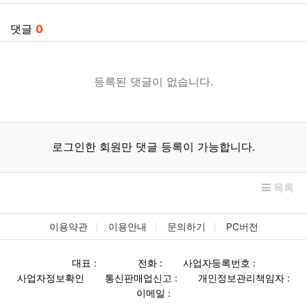
댓글
0
등록된 댓글이 없습니다.
로그인한 회원만 댓글 등록이 가능합니다.
목록
이용약관
이용안내
문의하기
PC버전
대표 :
전화 :
사업자등록번호 :
사업자정보확인
통신판매업신고 :
개인정보관리책임자 :
이메일 :