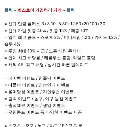
클릭 ~
벳스토어 가입하러 가기
~ 클릭
= 신규 입금 플러스 3+3 10+5 30+12 50+20 100+30
= 신규 가입 첫충 40% / 첫충 15% / 매충 10%
= 업계 최고 콤프 - 스포츠 2% / 미니게임 1.2% / 카지노 1.2% /
슬롯 4%
= 루징 최대 10% 지급 / 모든 배팅 무제재
= 업계 최고 배당률 / 레볼루션 홀덤, 와일드 홀덤
= 해외 API 최고 배당 / 실시간 빠른 업데이트
= 페이백 이벤트 / 한폴낙 이벤트
= 다폴더 이벤트 / 연승연패 이벤트
= 올미당첨 이벤트 / 지인추천 이벤트
= 컴백 이벤트 / 농구, 야구 올킬 이벤트
= 출석체크 이벤트 / 생일 이벤트
= 무한콤프 이벤트 등 다양한 이벤트 제공
= 스포츠 - 축구 / 농구 / 야구 / E스포츠 등