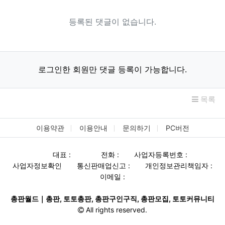
등록된 댓글이 없습니다.
로그인한 회원만 댓글 등록이 가능합니다.
목록
이용약관
이용안내
문의하기
PC버전
대표 :
전화 :
사업자등록번호 :
사업자정보확인
통신판매업신고 :
개인정보관리책임자 :
이메일 :
총판월드｜총판, 토토총판, 총판구인구직, 총판모집, 토토커뮤니티
All rights reserved.