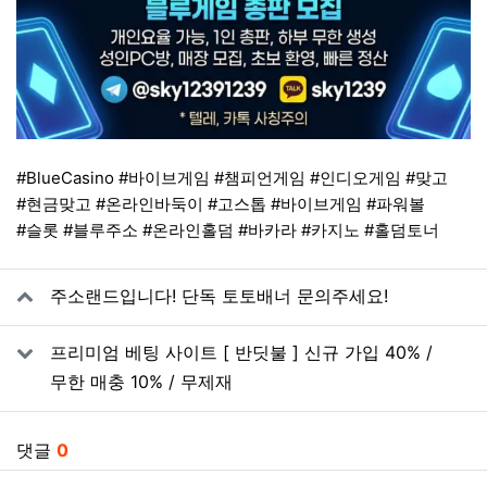
#BlueCasino #바이브게임 #챔피언게임 #인디오게임 #맞고
#현금맞고 #온라인바둑이 #고스톱 #바이브게임 #파워볼
#슬롯 #블루주소 #온라인홀덤 #바카라 #카지노 #홀덤토너
관련자료
주소랜드입니다! 단독 토토배너 문의주세요!
프리미엄 베팅 사이트 [ 반딧불 ] 신규 가입 40% /
무한 매충 10% / 무제재
댓글
0