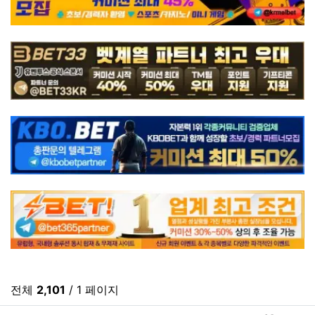
전체
2,101
/ 1 페이지