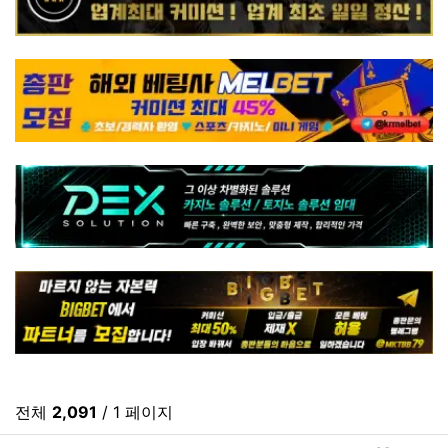
전체
2,091
/ 1 페이지