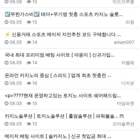
등록일
조회
등록자
08.06
10
미드으루룽
☑️무한가스비☑️ 테더+무기명 첫충 스포츠 카지노 슬롯…
등록일
조회
등록자
08.05
15
리원
⚡️ 신용거래 스포츠 메이저 지인추천 코드 구매합니다 …
등록일
조회
등록자
08.05
14
amam007
국내 최대 프리미엄 베팅 사이트 [ 야옹이 ] 신규가입…
등록일
조회
등록자
08.05
14
카멜레
온라인 카지노의 중심 [ 스피드 ] 업계 최초 첫충전 …
등록일
조회
등록자
08.05
16
디카로
<p>????현재 운영하고있는 토지노 사이트 쉐어해드립…
등록일
조회
등록자
08.05
15
마담파켓
카지노솔루션 | 토지노솔루션 | 홀덤솔루션 | 파워볼솔…
등록일
조회
등록자
08.05
10
모아솔루션
메이저 베팅 사이트 [ 솔카지노 ] 신규 첫입금 최대 …