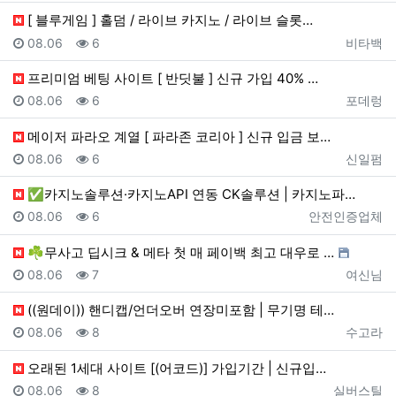
[ 블루게임 ] 홀덤 / 라이브 카지노 / 라이브 슬롯…
등록일
조회
등록자
08.06
6
비타백
프리미엄 베팅 사이트 [ 반딧불 ] 신규 가입 40% …
등록일
조회
등록자
08.06
6
포데렁
메이저 파라오 계열 [ 파라존 코리아 ] 신규 입금 보…
등록일
조회
등록자
08.06
6
신일펌
✅카지노솔루션·카지노API 연동 CK솔루션 | 카지노파…
등록일
조회
등록자
08.06
6
안전인증업체
☘️무사고 딥시크 & 메타 첫 매 페이백 최고 대우로 …
등록일
조회
등록자
08.06
7
여신님
((원데이)) 핸디캡/언더오버 연장미포함 | 무기명 테…
등록일
조회
등록자
08.06
8
수고라
오래된 1세대 사이트 [(어코드)] 가입기간 | 신규입…
등록일
조회
등록자
08.06
8
실버스틸