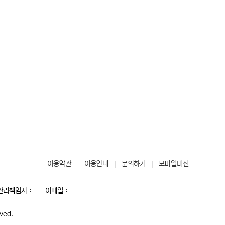
이용약관
이용안내
문의하기
모바일버전
리책임자 :
이메일 :
rved.