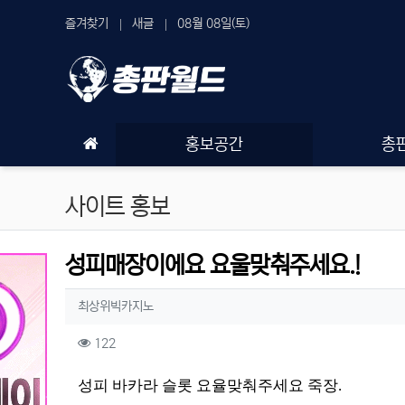
상단 네비
즐겨찾기
새글
08월 08일(토)
메인 메뉴
홍보공간
총
사이트 홍보
성피매장이에요 요울맞춰주세요.!
작성자 정보
작성
최상위빅카지노
컨텐츠 정보
조회
122
본문
성피 바카라 슬롯 요율맞춰주세요 죽장.