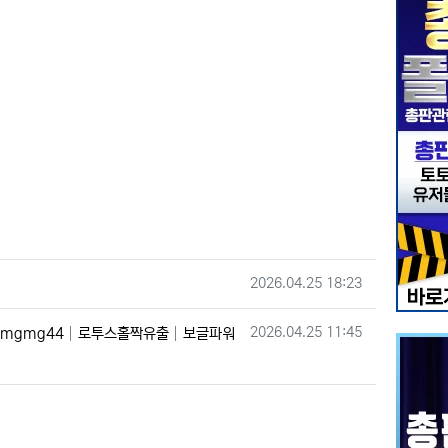
작성일
2026.04.25 18:23
작성일
2026.04.25 11:45
mgmg44│로투스홀짝유출│보글파워