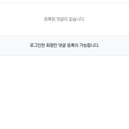
등록된 댓글이 없습니다.
로그인한 회원만 댓글 등록이 가능합니다.