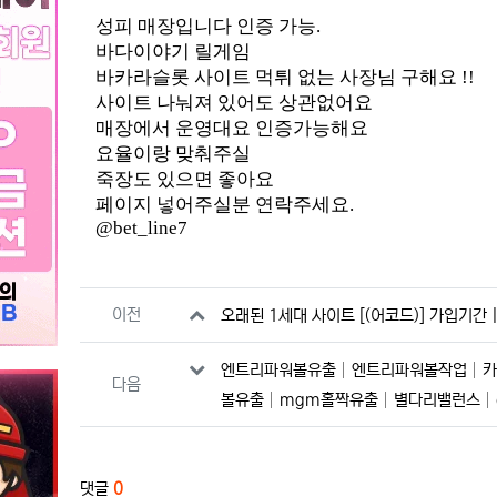
성피 매장입니다 인증 가능.
바다이야기 릴게임
바카라슬롯 사이트 먹튀 없는 사장님 구해요 !!
사이트 나눠져 있어도 상관없어요
매장에서 운영대요 인증가능해요
요율이랑 맞춰주실
죽장도 있으면 좋아요
페이지 넣어주실분 연락주세요.
@bet_line7
관련자료
이전
오래된 1세대 사이트 [(어코드)] 가입기간 
엔트리파워볼유출│엔트리파워볼작업│카톡
다음
볼유출│mgm홀짝유출│별다리밸런스│e
댓글
0