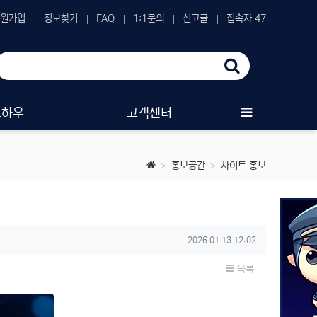
원가입
정보찾기
FAQ
1:1문의
신고글
접속자 47
노하우
고객센터
홍보공간
사이트 홍보
작성일
2026.01.13 12:02
목록