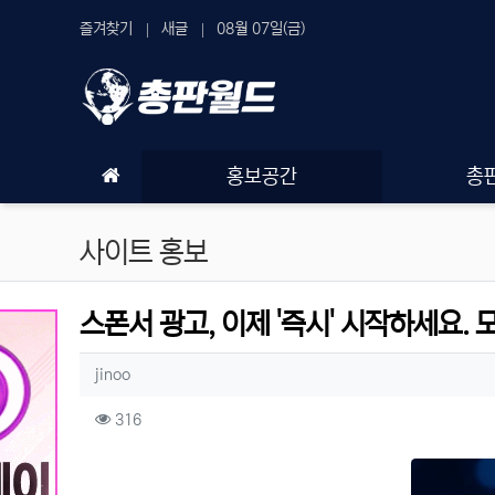
상단 네비
즐겨찾기
새글
08월 07일(금)
메인 메뉴
홍보공간
총
사이트 홍보
스폰서 광고, 이제 '즉시' 시작하세요. 
작성자 정보
작성
jinoo
컨텐츠 정보
조회
316
본문