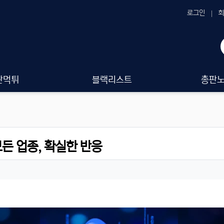
로그인
회
판먹튀
블랙리스트
총판
모든 업종, 확실한 반응