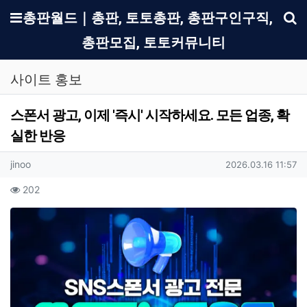
메뉴
총판월드｜총판, 토토총판, 총판구인구직,
총판모집, 토토커뮤니티
기
사이트 홍보
스폰서 광고, 이제 '즉시' 시작하세요. 모든 업종, 확
실한 반응
작성자 정보
작성
작성일
jinoo
2026.03.16 11:57
컨텐츠 정보
조회
202
본문