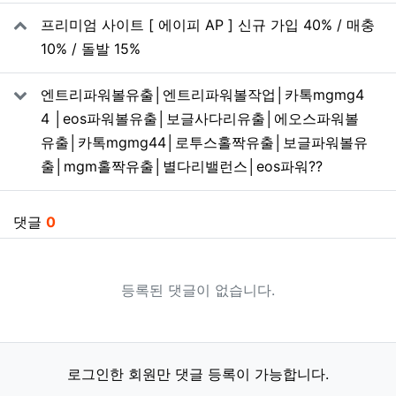
관련자료
프리미엄 사이트 [ 에이피 AP ] 신규 가입 40% / 매충
10% / 돌발 15%
엔트리파워볼유출│엔트리파워볼작업│카톡mgmg4
4 │eos파워볼유출│보글사다리유출│에오스파워볼
유출│카톡mgmg44│로투스홀짝유출│보글파워볼유
출│mgm홀짝유출│별다리밸런스│eos파워??
댓글
0
등록된 댓글이 없습니다.
로그인한 회원만 댓글 등록이 가능합니다.