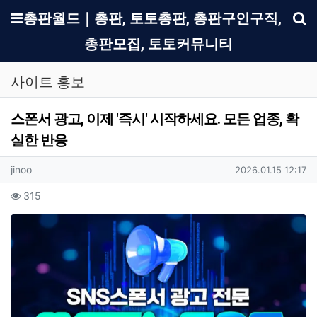
메뉴
총판월드｜총판, 토토총판, 총판구인구직,
총판모집, 토토커뮤니티
기
사이트 홍보
스폰서 광고, 이제 '즉시' 시작하세요. 모든 업종, 확
실한 반응
작성자 정보
작성
작성일
jinoo
2026.01.15 12:17
컨텐츠 정보
조회
315
본문