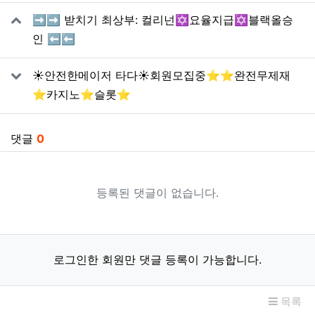
관련자료
➡️➡️ 받치기 최상부: 컬리넌✡️요율지급✡️블랙올승
인 ⬅️⬅️
☀️안전한메이저 타다☀️회원모집중⭐️⭐️완전무제재
⭐️카지노⭐️슬롯⭐️
댓글
0
등록된 댓글이 없습니다.
로그인한 회원만 댓글 등록이 가능합니다.
목록