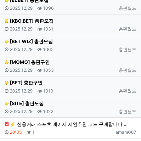
[EZBET] 총판모집
등록일
조회
등록자
2025.12.29
1096
총판월드
[KBO.BET] 총판모집
등록일
조회
등록자
2025.12.29
1031
총판월드
[BET WIZ] 총판모집
등록일
조회
등록자
2025.12.29
1065
총판월드
[MOMO] 총판구인
등록일
조회
등록자
2025.12.29
1053
총판월드
[BET] 총판구인
등록일
조회
등록자
2025.12.29
1010
총판월드
[SITE] 총판모집
등록일
조회
등록자
2025.12.29
1022
총판월드
⚡️ 신용거래 스포츠 메이저 지인추천 코드 구매합니다 …
등록일
조회
등록자
20:05
1
amam007