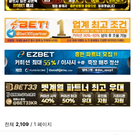
전체
2,109
/ 1 페이지