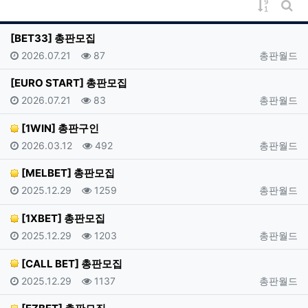
게시물 
게시
[BET33] 총판모집
등록일
조회
등록자
2026.07.21
87
총판월드
[EURO START] 총판모집
등록일
조회
등록자
2026.07.21
83
총판월드
[1WIN] 총판구인
등록일
조회
등록자
2026.03.12
492
총판월드
[MELBET] 총판모집
등록일
조회
등록자
2025.12.29
1259
총판월드
[1XBET] 총판모집
등록일
조회
등록자
2025.12.29
1203
총판월드
[CALL BET] 총판모집
등록일
조회
등록자
2025.12.29
1137
총판월드