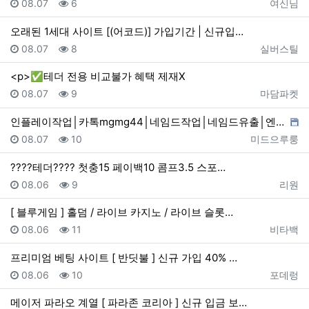
등록일
조회
등록자
08.07
6
여신님
오래된 1세대 사이트 [(어코드)] 가입기간 | 신규입…
등록일
조회
등록자
08.07
8
실버스틸
<p>✅테더 전용 비교불가 혜택 제재X
등록일
조회
등록자
08.07
9
마담파켓
인플레이작업│카톡mgmg44│네임드작업│네임드유출│엔트…
등록일
조회
등록자
08.07
10
미드으루룽
????테더???? 첫충15 페이백10 콤프3.5 스포…
등록일
조회
등록자
08.06
9
리원
[ 블루게임 ] 홀덤 / 라이브 카지노 / 라이브 슬롯…
등록일
조회
등록자
08.06
11
비타백
프리미엄 베팅 사이트 [ 반딧불 ] 신규 가입 40% …
등록일
조회
등록자
08.06
10
포데렁
메이저 파라오 계열 [ 파라존 코리아 ] 신규 입금 보…