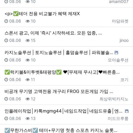
등록일
조회
등록자
08.06
10
amam007
<p>✅테더 전용 비교불가 혜택 제재X
등록일
조회
등록자
08.06
10
마담파켓
스폰서 광고, 이제 '즉시' 시작하세요. 모든 업종, …
등록일
조회
등록자
08.06
15
jinoo
카지노솔루션 | 토지노솔루션 | 홀덤솔루션 | 파워볼솔…
등록일
조회
등록자
08.06
10
모아솔루션
✅럭키볼&미투벳&태평양✅ ❤️[무제재 무사고]❤️빠른충…
등록일
조회
등록자
08.06
11
코기
비공개 무기명 고액전용 개구리 FROG 모든게임 가입 …
등록일
조회
등록자
08.06
12
최상위빅카지노
인플레이작업│카톡mgmg44│네임드작업│네임드유출│엔트…
등록일
조회
등록자
08.06
13
미드으루룽
☑️무한가스비☑️ 테더+무기명 첫충 스포츠 카지노 슬롯…