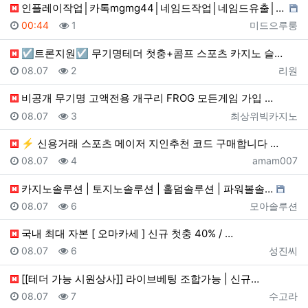
인플레이작업│카톡mgmg44│네임드작업│네임드유출│엔트…
등록일
조회
등록자
00:44
1
미드으루룽
☑️트론지원☑️ 무기명테더 첫충+콤프 스포츠 카지노 슬…
등록일
조회
등록자
08.07
2
리원
비공개 무기명 고액전용 개구리 FROG 모든게임 가입 …
등록일
조회
등록자
08.07
3
최상위빅카지노
⚡️ 신용거래 스포츠 메이저 지인추천 코드 구매합니다 …
등록일
조회
등록자
08.07
4
amam007
카지노솔루션 | 토지노솔루션 | 홀덤솔루션 | 파워볼솔…
등록일
조회
등록자
08.07
6
모아솔루션
국내 최대 자본 [ 오마카세 ] 신규 첫충 40% / …
등록일
조회
등록자
08.07
6
성진씨
[[테더 가능 시원상사]] 라이브베팅 조합가능 | 신규…
등록일
조회
등록자
08.07
7
수고라