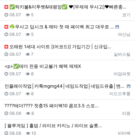
✅럭키볼&미투벳&태평양✅ ❤️[무제재 무사고]❤️빠른충…
등록일
조회
등록자
08.07
5
코기
☘️무사고 딥시크 & 메타 첫 매 페이백 최고 대우로 …
등록일
조회
등록자
08.07
5
여신님
오래된 1세대 사이트 [(어코드)] 가입기간 | 신규입…
등록일
조회
등록자
08.07
7
실버스틸
<p>✅테더 전용 비교불가 혜택 제재X
등록일
조회
등록자
08.07
8
마담파켓
인플레이작업│카톡mgmg44│네임드작업│네임드유출│엔트…
등록일
조회
등록자
08.07
8
미드으루룽
????테더???? 첫충15 페이백10 콤프3.5 스포…
등록일
조회
등록자
08.06
8
리원
[ 블루게임 ] 홀덤 / 라이브 카지노 / 라이브 슬롯…
등록일
조회
등록자
08.06
10
비타백