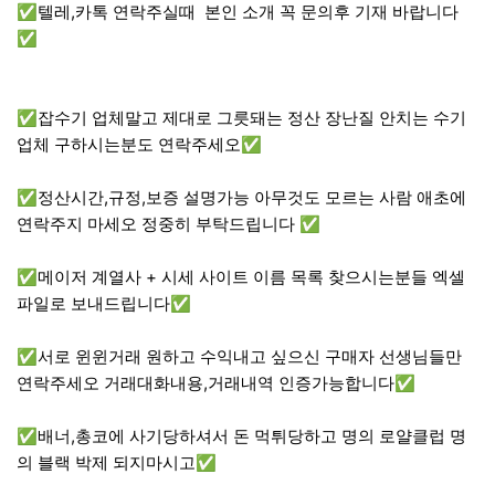
✅텔레,카톡 연락주실때 본인 소개 꼭 문의후 기재 바랍니다
✅
✅잡수기 업체말고 제대로 그릇돼는 정산 장난질 안치는 수기
업체 구하시는분도 연락주세오✅
✅정산시간,규정,보증 설명가능 아무것도 모르는 사람 애초에
연락주지 마세오 정중히 부탁드립니다 ✅
✅메이저 계열사 + 시세 사이트 이름 목록 찾으시는분들 엑셀
파일로 보내드립니다✅
✅서로 윈윈거래 원하고 수익내고 싶으신 구매자 선생님들만
연락주세오 거래대화내용,거래내역 인증가능합니다✅
✅배너,총코에 사기당하셔서 돈 먹튀당하고 명의 로얄클럽 명
의 블랙 박제 되지마시고✅