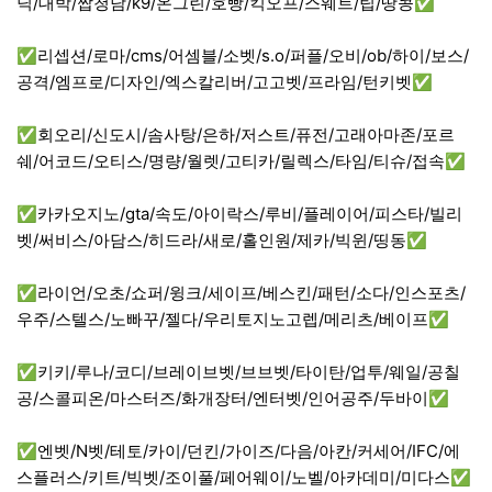
닉/대박/짭청담/k9/온그린/호빵/킥오프/스웨트/팁/땅콩✅
✅리셉션/로마/cms/어셈블/소벳/s.o/퍼플/오비/ob/하이/보스/
공격/엠프로/디자인/엑스칼리버/고고벳/프라임/턴키벳✅
✅회오리/신도시/솜사탕/은하/저스트/퓨전/고래아마존/포르
쉐/어코드/오티스/명량/월렛/고티카/릴렉스/타임/티슈/접속✅
✅카카오지노/gta/속도/아이락스/루비/플레이어/피스타/빌리
벳/써비스/아담스/히드라/새로/홀인원/제카/빅윈/띵동✅
✅라이언/오초/쇼퍼/윙크/세이프/베스킨/패턴/소다/인스포츠/
우주/스텔스/노빠꾸/젤다/우리토지노고렙/메리츠/베이프✅
✅키키/루나/코디/브레이브벳/브브벳/타이탄/업투/웨일/공칠
공/스콜피온/마스터즈/화개장터/엔터벳/인어공주/두바이✅
✅엔벳/N벳/테토/카이/던킨/가이즈/다음/아칸/커세어/IFC/에
스플러스/키트/빅벳/조이풀/페어웨이/노벨/아카데미/미다스✅