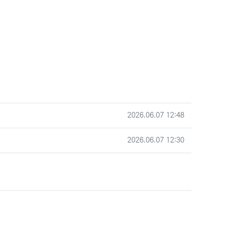
작성일
2026.06.07 12:48
작성일
2026.06.07 12:30