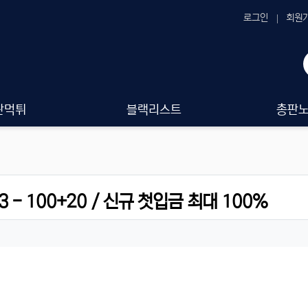
로그인
회원
판먹튀
블랙리스트
총판
 - 100+20 / 신규 첫입금 최대 100%