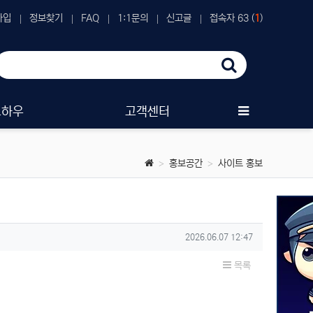
가입
정보찾기
FAQ
1:1문의
신고글
접속자 63 (
1
)
노하우
고객센터
홍보공간
사이트 홍보
작성일
2026.06.07 12:47
목록