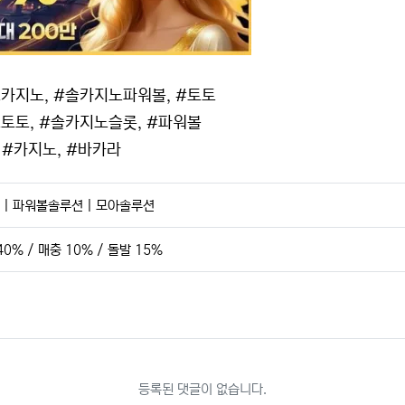
카지노, #솔카지노파워볼, #토토
토토, #솔카지노슬롯, #파워볼
 #카지노, #바카라
 | 파워볼솔루션 | 모아솔루션
0% / 매충 10% / 돌발 15%
등록된 댓글이 없습니다.