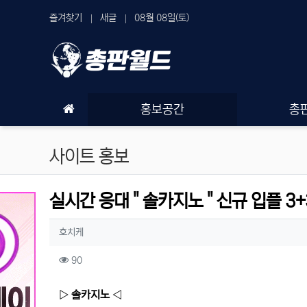
상단 네비
즐겨찾기
새글
08월 08일(토)
메인 메뉴
홍보공간
총
사이트 홍보
실시간 응대 " 솔카지노 " 신규 입플 3+3
작성자 정보
작성
호치케
컨텐츠 정보
조회
90
본문
▷
솔카지노
◁