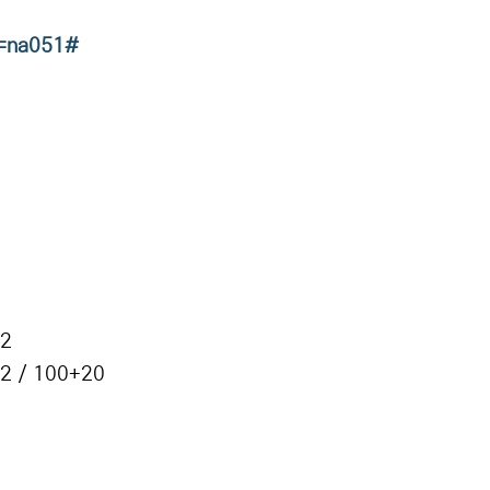
c=na051#
12
2 / 100+20