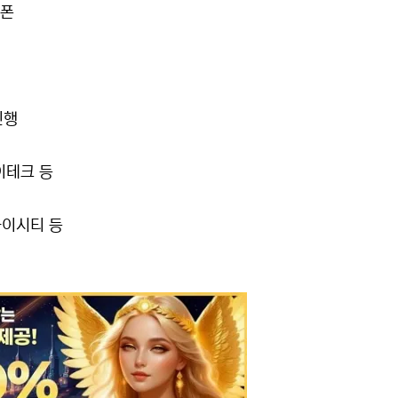
쿠폰
진행
이테크 등
카이시티 등