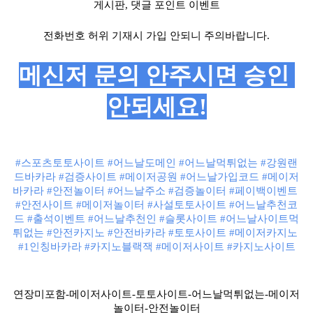
게시판, 댓글 포인트 이벤트
전화번호 허위 기재시 가입 안되니 주의바랍니다.
메신저 문의 안주시면 승인 
안되세요!
#스포츠토토사이트 #어느날도메인 #어느날먹튀없는 #강원랜
드바카라 #검증사이트 #메이저공원 #어느날가입코드 #메이저
바카라 #안전놀이터 #어느날주소 #검증놀이터 #페이백이벤트 
#안전사이트 #메이저놀이터 #사설토토사이트 #어느날추천코
드 #출석이벤트 #어느날추천인 #슬롯사이트 #어느날사이트먹
튀없는 #안전카지노 #안전바카라 #토토사이트 #메이저카지노 
#1인칭바카라 #카지노블랙잭 #메이저사이트 #카지노사이트
연장미포함-메이저사이트-토토사이트-어느날먹튀없는-메이저
놀이터-안전놀이터