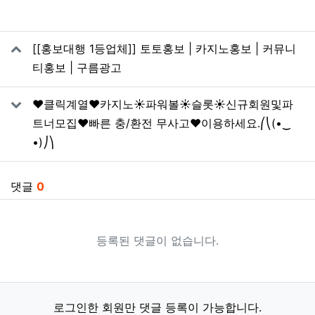
관련자료
[[홍보대행 1등업체]] 토토홍보 | 카지노홍보 | 커뮤니
티홍보 | 구름광고
❤️클릭계열❤️카지노☀️파워볼☀️슬롯☀️신규회원및파
트너모집❤️빠른 충/환전 무사고❤️이용하세요.⎛⎝(•‿
•)⎠⎞
댓글
0
등록된 댓글이 없습니다.
로그인한 회원만 댓글 등록이 가능합니다.