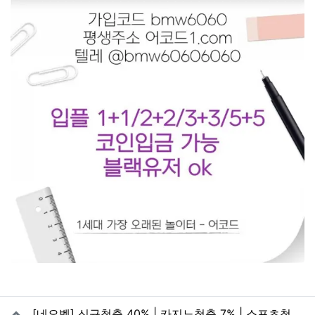
관련자료
[네오벳] 신규첫충 40% | 카지노첫충 7% | 스포츠첫