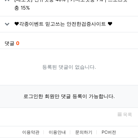
충 15%
❤️각종이벤트 믿고쓰는 안전한검증사이트 ❤️
댓글
0
등록된 댓글이 없습니다.
로그인한 회원만 댓글 등록이 가능합니다.
목록
이용약관
이용안내
문의하기
PC버전