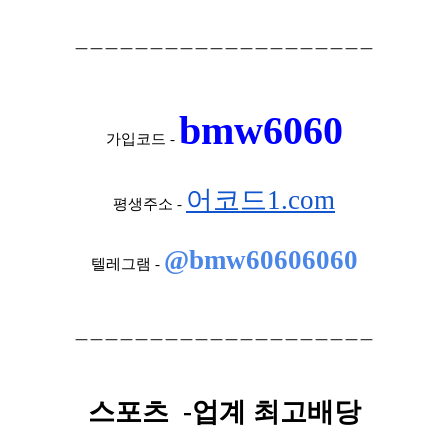
ㅡㅡㅡㅡㅡㅡㅡㅡㅡㅡㅡㅡㅡㅡㅡㅡㅡㅡㅡㅡ
bmw6060
가입코드 - 
어코드1.com
평생주소 - 
@bmw60606060
텔레그램 - 
ㅡㅡㅡㅡㅡㅡㅡㅡㅡㅡㅡㅡㅡㅡㅡㅡㅡㅡㅡㅡ
스포츠  -업계 최고배당