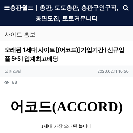
메뉴
총판월드｜총판, 토토총판, 총판구인구직,
총판모집, 토토커뮤니티
기
사이트 홍보
오래된 1세대 사이트 [(어코드)] 가입기간 | 신규입
플 5+5 | 업계최고배당
작성자 정보
작성
작성일
실버스틸
2026.02.11 10:50
컨텐츠 정보
조회
188
본문
어코드(ACCORD)
1세대 가장 오래된 놀이터