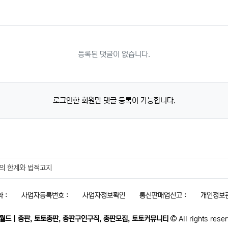
등록된 댓글이 없습니다.
로그인한 회원만 댓글 등록이 가능합니다.
의 한계와 법적고지
 :
사업자등록번호 :
사업자정보확인
통신판매업신고 :
개인정보관
월드｜총판, 토토총판, 총판구인구직, 총판모집, 토토커뮤니티
All rights rese