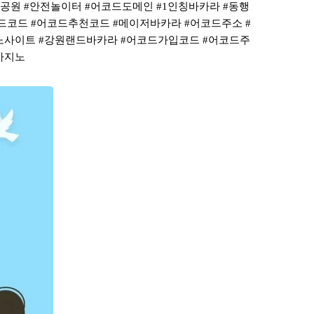
공원 #안전놀이터 #어코드도메인 #1인칭바카라 #동행
코드코드 #어코드추천코드 #메이저바카라 #어코드주소 #
노사이트 #강원랜드바카라 #어코드가입코드 #어코드주
카지노