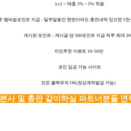
Lv2 ~ 매충 3% ~ 5% 적용
주 멤버쉽포인트 지급 - 일주일동안 한번이라도 충전내역 있으면 5천~
게시판 포인트 - 게시글 당 500포인트 지급 하루 최대 20
지인추천 이벤트 10~50만 
코인 입금 가능 사이트
모든 블랙유져 OK(정상계좌발급 가능)  
본사 및 총판 같이하실 파트너분들 