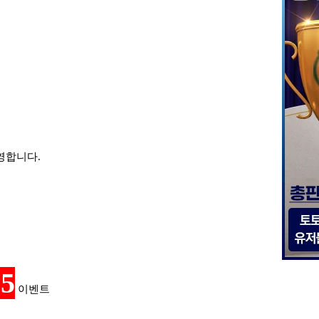
환영합니다.
+5
 이벤트