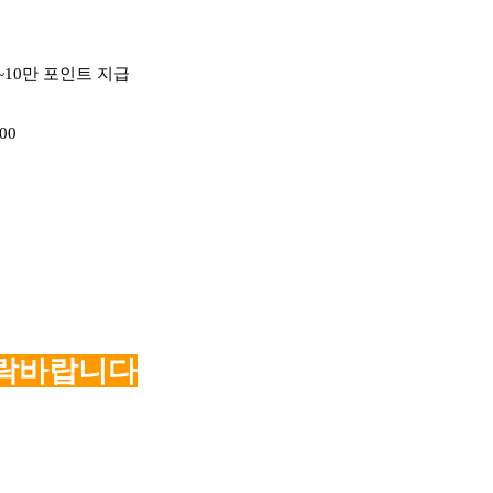
10만 포인트 지급
00
연락바랍니다