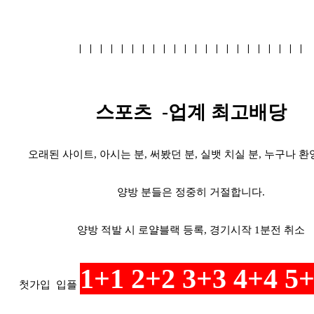
ㅣㅣㅣㅣㅣㅣㅣㅣㅣㅣㅣㅣㅣㅣㅣㅣㅣㅣㅣㅣㅣㅣ
스포츠  -업계 최고배당
오래된 사이트, 아시는 분, 써봤던 분, 실뱃 치실 분, 누구나 
양방 분들은 정중히 거절합니다.
양방 적발 시 로얄블랙 등록, 경기시작 1분전 취소
1+1 2+2 3+3 4+4 5
첫가입  입플 