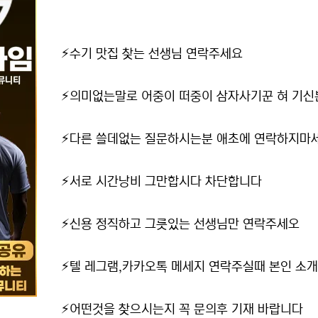
⚡️수기 맛집 찾는 선생님 연락주세요
⚡️의미없는말로 어중이 떠중이 삼자사기꾼 혀 기
⚡️다른 쓸데없는 질문하시는분 애초에 연락하지마
⚡️서로 시간낭비 그만합시다 차단합니다
⚡️신용 정직하고 그릇있는 선생님만 연락주세오
⚡️텔 레그램,카카오톡 메세지 연락주실때 본인 소개
⚡️어떤것을 찾으시는지 꼭 문의후 기재 바랍니다