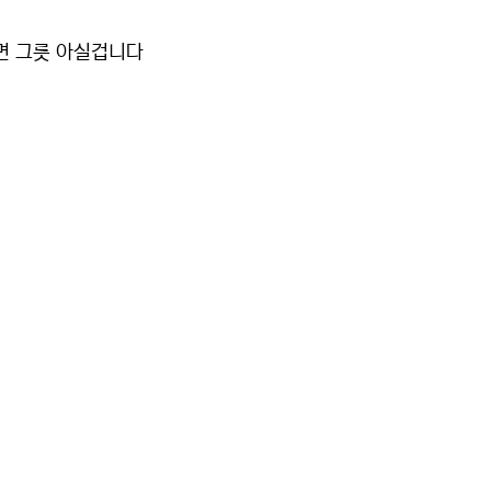
면 그릇 아실겁니다