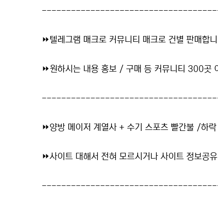
------------------------------------
⏩텔레그램 매크로 커뮤니티 매크로 건별 판매합
⏩원하시는 내용 홍보 / 구매 등 커뮤니티 300곳
------------------------------------
⏩양방 메이저 계열사 + 수기 스포츠 빨간불 /하락
⏩사이트 대해서 전혀 모르시거나 사이트 정보공유
------------------------------------