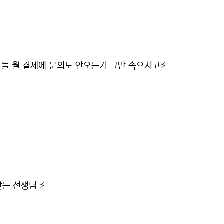
분들 월 결제에 문의도 안오는거 그만 속으시고⚡️
는 선생님 ⚡️