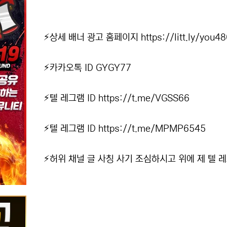
⚡️상세 배너 광고 홈페이지
https://litt.ly/you4
⚡️카카오톡 ID GYGY77
⚡️텔 레그램 ID
https://t.me/VGSS66
⚡️텔 레그램 ID
https://t.me/MPMP6545
⚡️허위 채널 글 사칭 사기 조심하시고 위에 제 텔