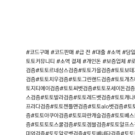
#코드구매 #코드판매 #급 전 #대출 #소액 #당
토토커뮤니티 #소액 결제 #개인돈 #보증업체 
검증#토토르네상스검증#토토가을검증#토토보테
검증#토토치우검증#토토그린랜드검증#토토개츠
토지티에이검증#토토씨벳검증#토토포세이돈검증
스검증#토토발라검증#토토레드벳검증#토토캐나
프라다검증#토토젠틀맨검증#토토alo벳검증#토
증#토토아쿠아검증#토토파란캐슬검증#토토베스
증#토토토토스쿨검증#토토겜블검증#토토알프스
미엄검증#토토알로벳검증#토토베네타검증#토토