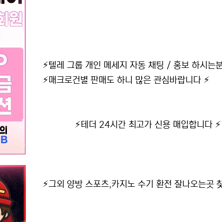
⚡️텔레 그룹 개인 메세지 자동 채팅 / 홍보 하시는
⚡️매크로건별 판매도 하니 많은 관심바랍니다 ⚡️
⚡️테더 24시간 최고가 신용 매입합니다 ⚡️
⚡️그외 양방 스포츠,카지노 수기 환전 잘나오는곳 찾