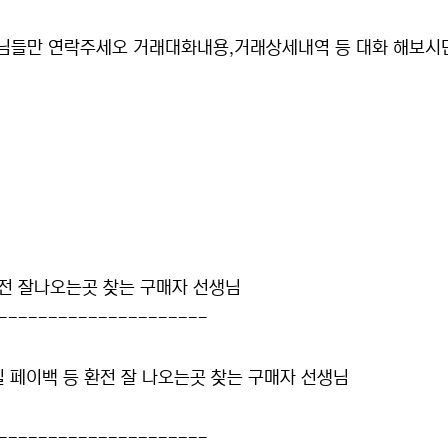
생님들만 연락주세오 거래대화내용,거래상세내역 등 대화 해보시
전 잘나오는곳 찾는 구매자 선생님
---------------------
 페이백 등 환전 잘 나오는곳 찾는 구매자 선생님
---------------------