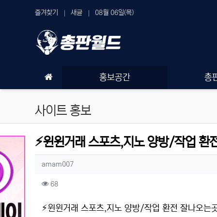
상단 네비
즐겨찾기
새글
08월 06일(목)
메인 메뉴
홍보공간
총
사이트 홍보
⚡️윈윈거래 스포츠,지노 양방/작업 환
작성자 정보
작성
amam007
컨텐츠 정보
조회
68
본문
⚡️윈윈거래 스포츠,지노 양방/작업 환전 잘나오는