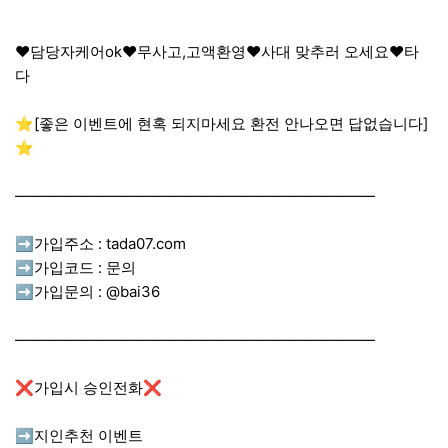
❤️담당자케어ok❤️무사고,고액환영❤️사대 맞추러 오세요❤️타
다
⭐️[좋은 이벤트에 현혹 되지마세요 환전 안나오면 답없습니다]
⭐️
————————————————————————
➡️가입주소 : tada07.com
➡️가입코드 : 문의
➡️가입문의 : @bai36
————————————————————————
❌가입시 승인전화❌
➡️지인추천 이벤트