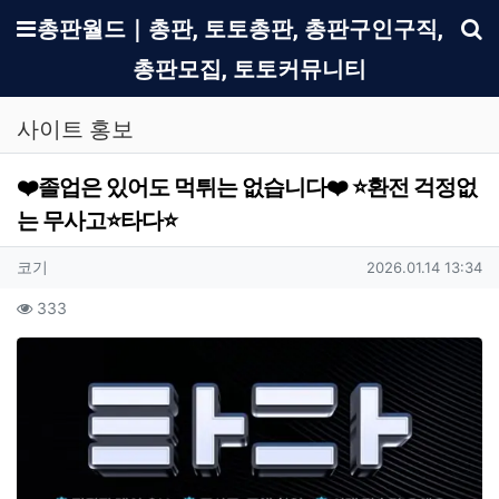
메뉴
총판월드｜총판, 토토총판, 총판구인구직,
총판모집, 토토커뮤니티
기
사이트 홍보
❤️졸업은 있어도 먹튀는 없습니다❤️ ⭐️환전 걱정없
는 무사고⭐️타다⭐️
작성자 정보
작성
작성일
코기
2026.01.14 13:34
컨텐츠 정보
조회
333
본문