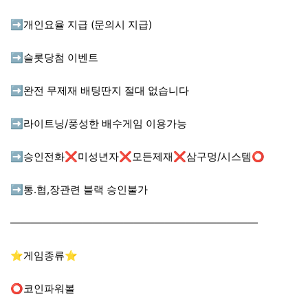
➡️개인요율 지급 (문의시 지급)
➡️슬롯당첨 이벤트
➡️완전 무제재 배팅딴지 절대 없습니다
➡️라이트닝/풍성한 배수게임 이용가능
➡️승인전화❌미성년자❌모든제재❌삼구멍/시스템⭕️
➡️통.협,장관련 블랙 승인불가
————————————————————————
⭐️게임종류⭐️
⭕️코인파워볼