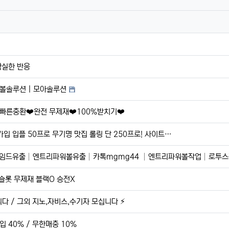
 확실한 반응
워볼솔루션 | 모아솔루션
빠른충환❤️완전 무제재❤️100%받치기❤️
입 입플 50프로 무기명 맛집 롤링 단 250프로! 사이트…
임드유출│엔트리파워볼유출│카톡mgmg44 │엔트리파워볼작업│로투
슬롯 무제재 블랙O 승전X
다 / 그외 지노,자비스,수기자 모십니다 ⚡️
입 40% / 무한매충 10%