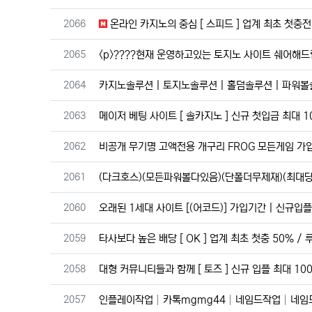
번호
2066
온라인 카지노의 중심 [ 스피드 ] 업계 최초 첫충전
번호
2065
<p>????현재 운영하고있는 토지노 사이트 쉐어해드
번호
2064
카지노솔루션 | 토지노솔루션 | 홀덤솔루션 | 파워볼
번호
2063
메이저 베팅 사이트 [ 솔카지노 ] 신규 첫입금 최대 1
번호
2062
비공개 무기명 고액전용 개구리 FROG 모든게임 가입
번호
2061
(다크호스)(모든파워볼다있음)(단폴더무제재)(최대
번호
2060
오래된 1세대 사이트 [(어코드)] 가입기간 | 신규입플
번호
2059
타사보다 높은 배당 [ OK ] 업계 최초 첫충 50% / 
번호
2058
대형 커뮤니티들과 함께 [ 토즈 ] 신규 입플 최대 100
번호
2057
인플레이작업│카톡mgmg44│네임드작업│네임