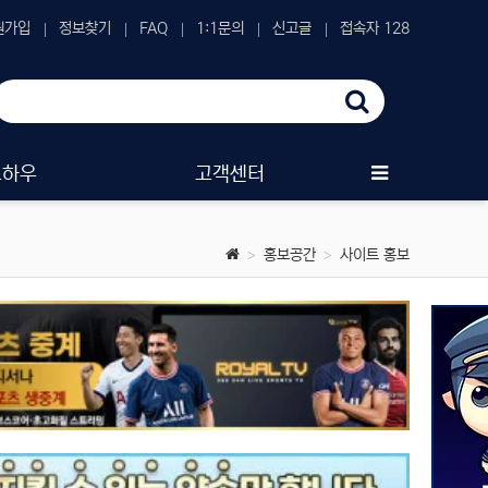
원가입
정보찾기
FAQ
1:1문의
신고글
접속자 128
노하우
고객센터
홍보공간
사이트 홍보