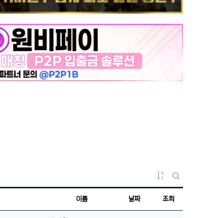
게시물 정렬
게시판 검색
이름
날짜
조회