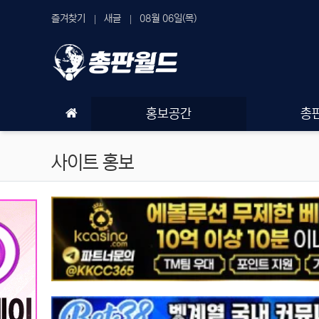
상단 네비
즐겨찾기
새글
08월 06일(목)
메인 메뉴
홍보공간
총
사이트 홍보