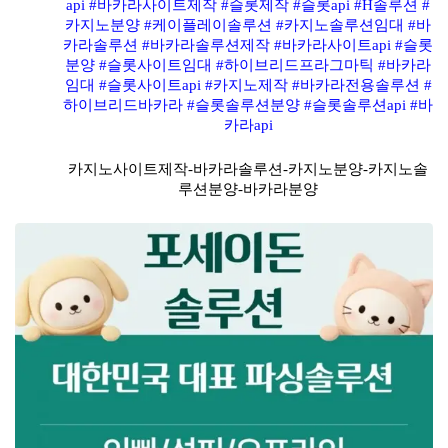
api #바카라사이트제작 #슬롯제작 #슬롯api #H솔루션 #
카지노분양 #케이플레이솔루션 #카지노솔루션임대 #바
카라솔루션 #바카라솔루션제작 #바카라사이트api #슬롯
분양 #슬롯사이트임대 #하이브리드프라그마틱 #바카라
임대 #슬롯사이트api #카지노제작 #바카라전용솔루션 #
하이브리드바카라 #슬롯솔루션분양 #슬롯솔루션api #바
카라api
카지노사이트제작-바카라솔루션-카지노분양-카지노솔
루션분양-바카라분양