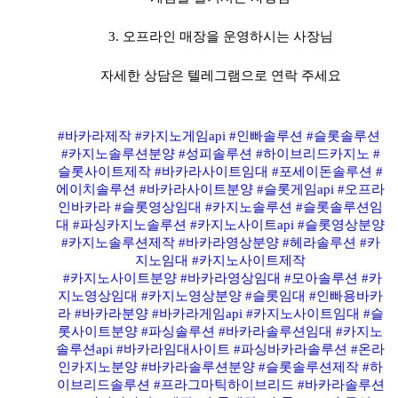
3. 오프라인 매장을 운영하시는 사장님
자세한 상담은 텔레그램으로 연락 주세요
#바카라제작 #카지노게임api #인빠솔루션 #슬롯솔루션 
#카지노솔루션분양 #성피솔루션 #하이브리드카지노 #
슬롯사이트제작 #바카라사이트임대 #포세이돈솔루션 #
에이치솔루션 #바카라사이트분양 #슬롯게임api #오프라
인바카라 #슬롯영상임대 #카지노솔루션 #슬롯솔루션임
대 #파싱카지노솔루션 #카지노사이트api #슬롯영상분양 
#카지노솔루션제작 #바카라영상분양 #헤라솔루션 #카
지노임대 #카지노사이트제작
 #카지노사이트분양 #바카라영상임대 #모아솔루션 #카
지노영상임대 #카지노영상분양 #슬롯임대 #인빠용바카
라 #바카라분양 #바카라게임api #카지노사이트임대 #슬
롯사이트분양 #파싱솔루션 #바카라솔루션임대 #카지노
솔루션api #바카라임대사이트 #파싱바카라솔루션 #온라
인카지노분양 #바카라솔루션분양 #슬롯솔루션제작 #하
이브리드솔루션 #프라그마틱하이브리드 #바카라솔루션