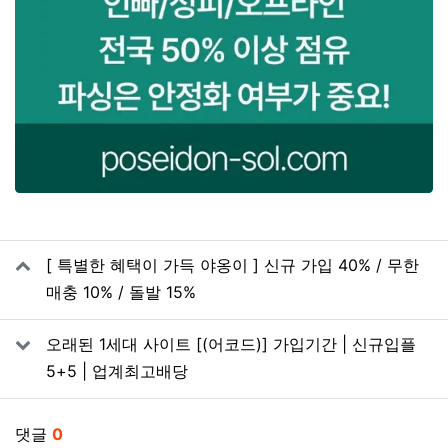
관련자료
[ 특별한 혜택이 가득 야옹이 ] 신규 가입 40% / 무한
매충 10% / 돌발 15%
오래된 1세대 사이트 [(어코드)] 가입기간 | 신규입플
5+5 | 업계최고배당
댓글
0