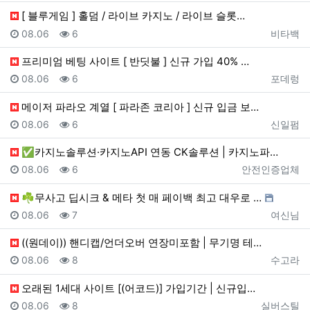
[ 블루게임 ] 홀덤 / 라이브 카지노 / 라이브 슬롯…
등록일
조회
등록자
08.06
6
비타백
프리미엄 베팅 사이트 [ 반딧불 ] 신규 가입 40% …
등록일
조회
등록자
08.06
6
포데렁
메이저 파라오 계열 [ 파라존 코리아 ] 신규 입금 보…
등록일
조회
등록자
08.06
6
신일펌
✅카지노솔루션·카지노API 연동 CK솔루션 | 카지노파…
등록일
조회
등록자
08.06
6
안전인증업체
☘️무사고 딥시크 & 메타 첫 매 페이백 최고 대우로 …
등록일
조회
등록자
08.06
7
여신님
((원데이)) 핸디캡/언더오버 연장미포함 | 무기명 테…
등록일
조회
등록자
08.06
8
수고라
오래된 1세대 사이트 [(어코드)] 가입기간 | 신규입…
등록일
조회
등록자
08.06
8
실버스틸