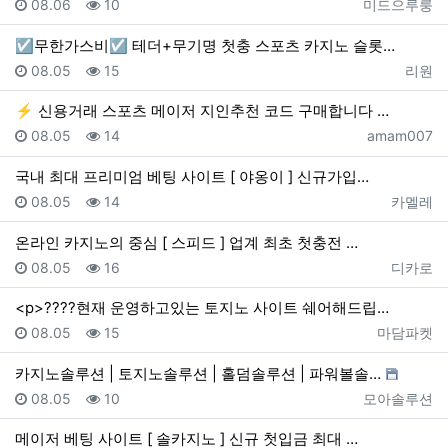
등록일
조회
등록자
08.06
10
미드으루룽
☑️무한가스비☑️ 테더+무기명 첫충 스포츠 카지노 슬롯…
등록일
조회
등록자
08.05
15
리원
⚡️ 신용거래 스포츠 메이저 지인추천 코드 구매합니다 …
등록일
조회
등록자
08.05
14
amam007
국내 최대 프리미엄 베팅 사이트 [ 야옹이 ] 신규가입…
등록일
조회
등록자
08.05
14
카멜레
온라인 카지노의 중심 [ 스피드 ] 업계 최초 첫충전 …
등록일
조회
등록자
08.05
16
디카로
<p>????현재 운영하고있는 토지노 사이트 쉐어해드립…
등록일
조회
등록자
08.05
15
마담파켓
카지노솔루션 | 토지노솔루션 | 홀덤솔루션 | 파워볼솔…
등록일
조회
등록자
08.05
10
모아솔루션
메이저 베팅 사이트 [ 솔카지노 ] 신규 첫입금 최대 …