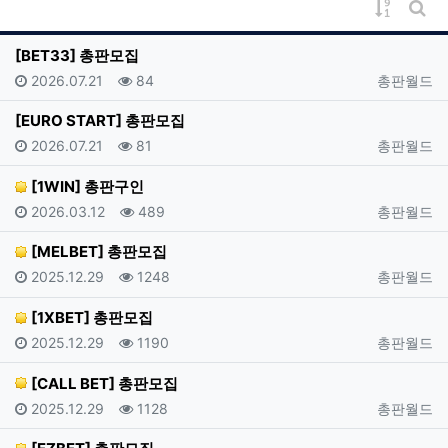
게시물 
게시
[BET33] 총판모집
등록일
조회
등록자
2026.07.21
84
총판월드
[EURO START] 총판모집
등록일
조회
등록자
2026.07.21
81
총판월드
[1WIN] 총판구인
등록일
조회
등록자
2026.03.12
489
총판월드
[MELBET] 총판모집
등록일
조회
등록자
2025.12.29
1248
총판월드
[1XBET] 총판모집
등록일
조회
등록자
2025.12.29
1190
총판월드
[CALL BET] 총판모집
등록일
조회
등록자
2025.12.29
1128
총판월드