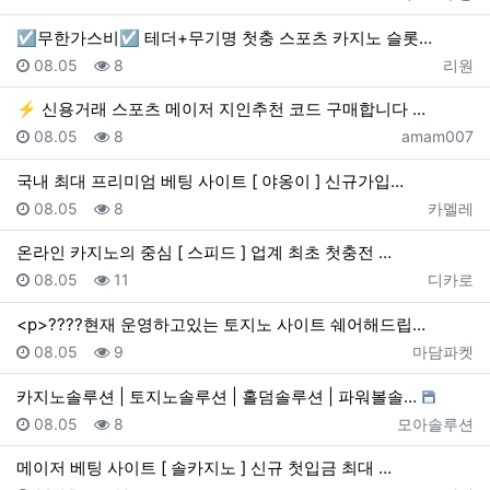
☑️무한가스비☑️ 테더+무기명 첫충 스포츠 카지노 슬롯…
등록일
조회
등록자
08.05
8
리원
⚡️ 신용거래 스포츠 메이저 지인추천 코드 구매합니다 …
등록일
조회
등록자
08.05
8
amam007
국내 최대 프리미엄 베팅 사이트 [ 야옹이 ] 신규가입…
등록일
조회
등록자
08.05
8
카멜레
온라인 카지노의 중심 [ 스피드 ] 업계 최초 첫충전 …
등록일
조회
등록자
08.05
11
디카로
<p>????현재 운영하고있는 토지노 사이트 쉐어해드립…
등록일
조회
등록자
08.05
9
마담파켓
카지노솔루션 | 토지노솔루션 | 홀덤솔루션 | 파워볼솔…
등록일
조회
등록자
08.05
8
모아솔루션
메이저 베팅 사이트 [ 솔카지노 ] 신규 첫입금 최대 …