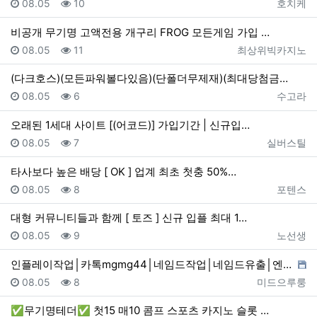
등록일
조회
등록자
08.05
10
호치케
비공개 무기명 고액전용 개구리 FROG 모든게임 가입 …
등록일
조회
등록자
08.05
11
최상위빅카지노
(다크호스)(모든파워볼다있음)(단폴더무제재)(최대당첨금…
등록일
조회
등록자
08.05
6
수고라
오래된 1세대 사이트 [(어코드)] 가입기간 | 신규입…
등록일
조회
등록자
08.05
7
실버스틸
타사보다 높은 배당 [ OK ] 업계 최초 첫충 50%…
등록일
조회
등록자
08.05
8
포텐스
대형 커뮤니티들과 함께 [ 토즈 ] 신규 입플 최대 1…
등록일
조회
등록자
08.05
9
노선생
인플레이작업│카톡mgmg44│네임드작업│네임드유출│엔트…
등록일
조회
등록자
08.05
8
미드으루룽
✅무기명테더✅ 첫15 매10 콤프 스포츠 카지노 슬롯 …