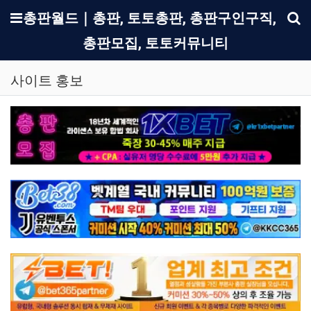
메뉴
총판월드｜총판, 토토총판, 총판구인구직,
총판모집, 토토커뮤니티
기
사이트 홍보