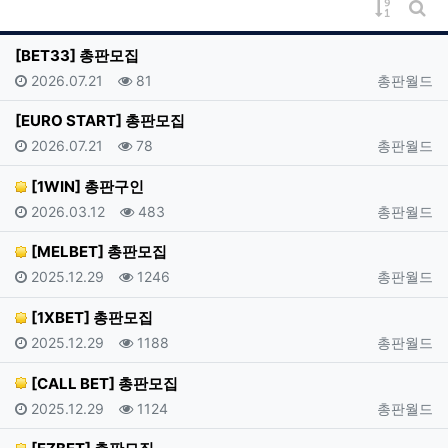
게시물 
게시
[BET33] 총판모집
등록일
조회
등록자
2026.07.21
81
총판월드
[EURO START] 총판모집
등록일
조회
등록자
2026.07.21
78
총판월드
[1WIN] 총판구인
등록일
조회
등록자
2026.03.12
483
총판월드
[MELBET] 총판모집
등록일
조회
등록자
2025.12.29
1246
총판월드
[1XBET] 총판모집
등록일
조회
등록자
2025.12.29
1188
총판월드
[CALL BET] 총판모집
등록일
조회
등록자
2025.12.29
1124
총판월드