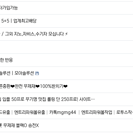
테더가입가능
 5+5 | 업계최고배당
/ 그외 지노,자비스,수기자 모십니다 ⚡️
실한 반응
솔루션 | 모아솔루션
른충환❤️완전 무제재❤️100%받치기❤️
 입플 50프로 무기명 맛집 롤링 단 250프로! 사이트…
드유출│엔트리파워볼유출│카톡mgmg44 │엔트리파워볼작업│로투스작
롯 무제재 블랙O 승전X