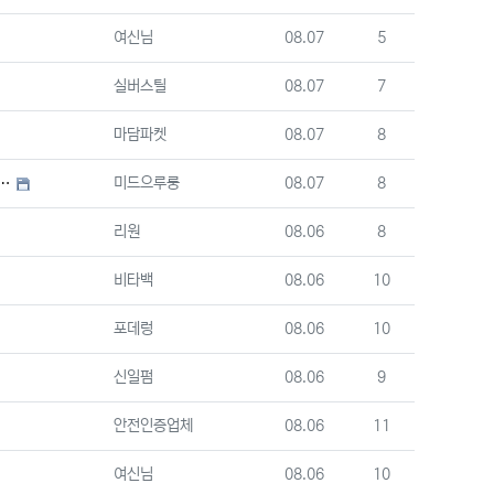
등록자
등록일
조회
여신님
08.07
5
등록자
등록일
조회
실버스틸
08.07
7
등록자
등록일
조회
마담파켓
08.07
8
등록자
등록일
조회
…
미드으루룽
08.07
8
등록자
등록일
조회
리원
08.06
8
등록자
등록일
조회
비타백
08.06
10
등록자
등록일
조회
포데렁
08.06
10
등록자
등록일
조회
신일펌
08.06
9
등록자
등록일
조회
안전인증업체
08.06
11
등록자
등록일
조회
여신님
08.06
10