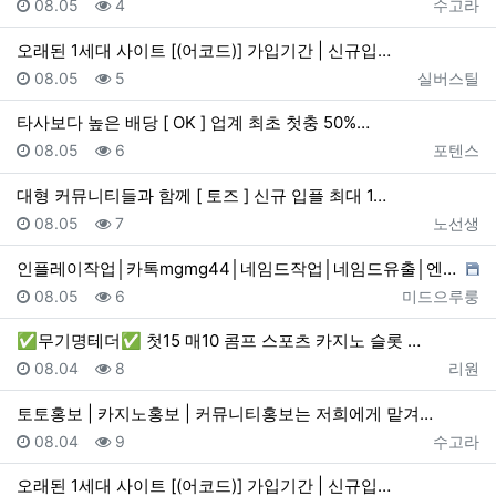
등록일
조회
등록자
08.05
4
수고라
오래된 1세대 사이트 [(어코드)] 가입기간 | 신규입…
등록일
조회
등록자
08.05
5
실버스틸
타사보다 높은 배당 [ OK ] 업계 최초 첫충 50%…
등록일
조회
등록자
08.05
6
포텐스
대형 커뮤니티들과 함께 [ 토즈 ] 신규 입플 최대 1…
등록일
조회
등록자
08.05
7
노선생
인플레이작업│카톡mgmg44│네임드작업│네임드유출│엔트…
등록일
조회
등록자
08.05
6
미드으루룽
✅무기명테더✅ 첫15 매10 콤프 스포츠 카지노 슬롯 …
등록일
조회
등록자
08.04
8
리원
토토홍보 | 카지노홍보 | 커뮤니티홍보는 저희에게 맡겨…
등록일
조회
등록자
08.04
9
수고라
오래된 1세대 사이트 [(어코드)] 가입기간 | 신규입…