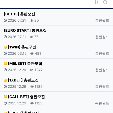
게시물 
게시
[BET33] 총판모집
등록일
조회
등록자
2026.07.21
80
총판월드
[EURO START] 총판모집
등록일
조회
등록자
2026.07.21
77
총판월드
[1WIN] 총판구인
등록일
조회
등록자
2026.03.12
481
총판월드
[MELBET] 총판모집
등록일
조회
등록자
2025.12.29
1242
총판월드
[1XBET] 총판모집
등록일
조회
등록자
2025.12.29
1186
총판월드
[CALL BET] 총판모집
등록일
조회
등록자
2025.12.29
1123
총판월드