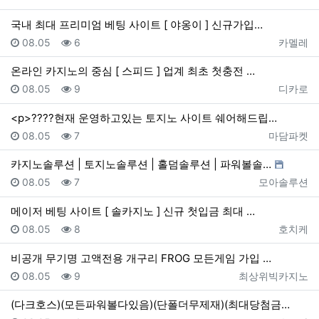
국내 최대 프리미엄 베팅 사이트 [ 야옹이 ] 신규가입…
등록일
조회
등록자
08.05
6
카멜레
온라인 카지노의 중심 [ 스피드 ] 업계 최초 첫충전 …
등록일
조회
등록자
08.05
9
디카로
<p>????현재 운영하고있는 토지노 사이트 쉐어해드립…
등록일
조회
등록자
08.05
7
마담파켓
카지노솔루션 | 토지노솔루션 | 홀덤솔루션 | 파워볼솔…
등록일
조회
등록자
08.05
7
모아솔루션
메이저 베팅 사이트 [ 솔카지노 ] 신규 첫입금 최대 …
등록일
조회
등록자
08.05
8
호치케
비공개 무기명 고액전용 개구리 FROG 모든게임 가입 …
등록일
조회
등록자
08.05
9
최상위빅카지노
(다크호스)(모든파워볼다있음)(단폴더무제재)(최대당첨금…