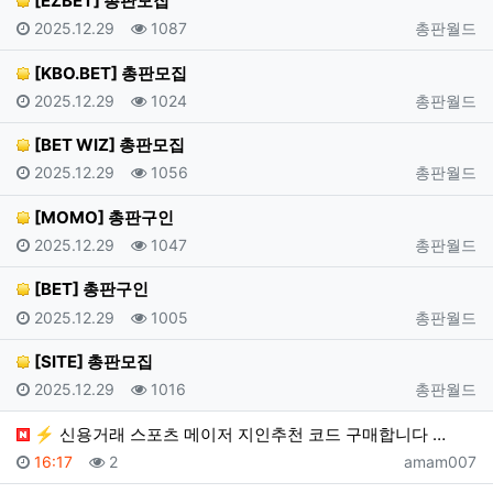
[EZBET] 총판모집
등록일
조회
등록자
2025.12.29
1087
총판월드
[KBO.BET] 총판모집
등록일
조회
등록자
2025.12.29
1024
총판월드
[BET WIZ] 총판모집
등록일
조회
등록자
2025.12.29
1056
총판월드
[MOMO] 총판구인
등록일
조회
등록자
2025.12.29
1047
총판월드
[BET] 총판구인
등록일
조회
등록자
2025.12.29
1005
총판월드
[SITE] 총판모집
등록일
조회
등록자
2025.12.29
1016
총판월드
⚡️ 신용거래 스포츠 메이저 지인추천 코드 구매합니다 …
등록일
조회
등록자
16:17
2
amam007