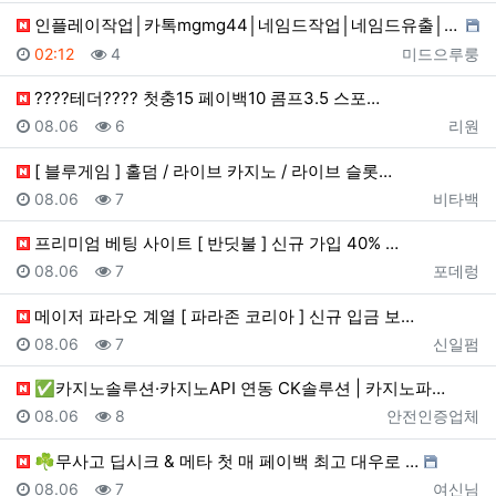
인플레이작업│카톡mgmg44│네임드작업│네임드유출│엔트…
등록일
조회
등록자
02:12
4
미드으루룽
????테더???? 첫충15 페이백10 콤프3.5 스포…
등록일
조회
등록자
08.06
6
리원
[ 블루게임 ] 홀덤 / 라이브 카지노 / 라이브 슬롯…
등록일
조회
등록자
08.06
7
비타백
프리미엄 베팅 사이트 [ 반딧불 ] 신규 가입 40% …
등록일
조회
등록자
08.06
7
포데렁
메이저 파라오 계열 [ 파라존 코리아 ] 신규 입금 보…
등록일
조회
등록자
08.06
7
신일펌
✅카지노솔루션·카지노API 연동 CK솔루션 | 카지노파…
등록일
조회
등록자
08.06
8
안전인증업체
☘️무사고 딥시크 & 메타 첫 매 페이백 최고 대우로 …
등록일
조회
등록자
08.06
7
여신님