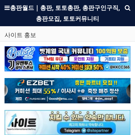
메뉴
총판월드｜총판, 토토총판, 총판구인구직,
총판모집, 토토커뮤니티
기
사이트 홍보