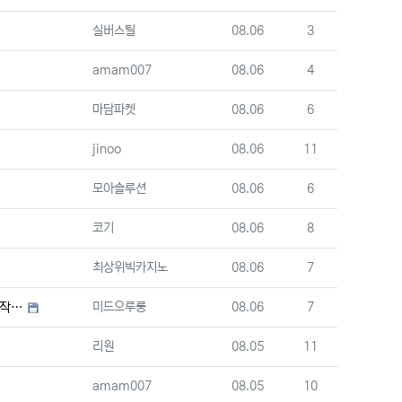
등록자
등록일
조회
실버스틸
08.06
3
등록자
등록일
조회
amam007
08.06
4
등록자
등록일
조회
마담파켓
08.06
6
등록자
등록일
조회
jinoo
08.06
11
등록자
등록일
조회
모아솔루션
08.06
6
등록자
등록일
조회
코기
08.06
8
등록자
등록일
조회
최상위빅카지노
08.06
7
등록자
등록일
조회
스작…
미드으루룽
08.06
7
등록자
등록일
조회
리원
08.05
11
등록자
등록일
조회
amam007
08.05
10