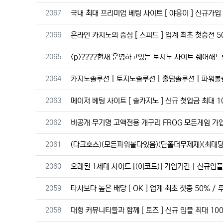
번호
2067
국내 최대 프리미엄 베팅 사이트 [ 야옹이 ] 신규가입 
번호
2066
온라인 카지노의 중심 [ 스피드 ] 업계 최초 첫충전 5
번호
2065
<p>????현재 운영하고있는 토지노 사이트 쉐어해드
번호
2064
카지노솔루션 | 토지노솔루션 | 홀덤솔루션 | 파워볼
번호
2063
메이저 베팅 사이트 [ 솔카지노 ] 신규 첫입금 최대 1
번호
2062
비공개 무기명 고액전용 개구리 FROG 모든게임 가입
번호
2061
(다크호스)(모든파워볼다있음)(단폴더무제재)(최대
번호
2060
오래된 1세대 사이트 [(어코드)] 가입기간 | 신규입플
번호
2059
타사보다 높은 배당 [ OK ] 업계 최초 첫충 50% / 
번호
2058
대형 커뮤니티들과 함께 [ 토즈 ] 신규 입플 최대 100