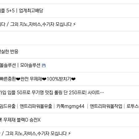
입플 5+5 | 업계최고배당
다 / 그외 지노,자비스,수기자 모십니다 ⚡️
 확실한 반응
워볼솔루션 | 모아솔루션
빠른충환❤️완전 무제재❤️100%받치기❤️
입 입플 50프로 무기명 맛집 롤링 단 250프로! 사이트…
임드유출│엔트리파워볼유출│카톡mgmg44 │엔트리파워볼작업│로투
롯 무제재 블랙O 승전X
/ 그외 지노,자비스,수기자 모십니다 ⚡️