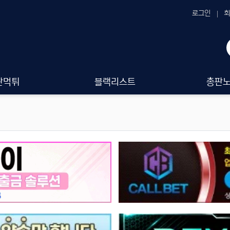
로그인
회
판먹튀
블랙리스트
총판