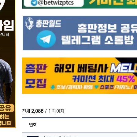
전체
2,086
/ 1 페이지
번호