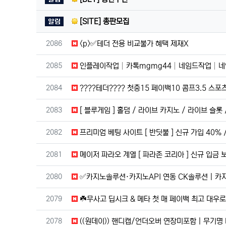
공지사항
[SITE] 총판모집
번호
2086
<p>✅테더 전용 비교불가 혜택 제재X
번호
2085
인플레이작업│카톡mgmg44│네임드작업│네
번호
2084
????테더???? 첫충15 페이백10 콤프3.5 스
번호
2083
[ 블루게임 ] 홀덤 / 라이브 카지노 / 라이브 슬롯
번호
2082
프리미엄 베팅 사이트 [ 반딧불 ] 신규 가입 40% 
번호
2081
메이저 파라오 계열 [ 파라존 코리아 ] 신규 입금 
번호
2080
✅카지노솔루션·카지노API 연동 CK솔루션 | 
번호
2079
☘️무사고 딥시크 & 메타 첫 매 페이백 최고 대우로
번호
2078
((원데이)) 핸디캡/언더오버 연장미포함 | 무기