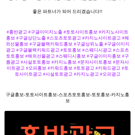
좋은 파트너가 되어 드리겠습니다!!
#홍반광고 #구글이미지노출 #토토사이트홍보 #카지노사이트
홍보 #구글상단노출 #스포츠토토광고 #카지노사이트광고 #해
외선물홍보 #구글블랙키워드홍보 #구글상위노출 #구글이미지
광고 #구글블랙키워드광고 #토토홍보 #스웨디시광고 #스포츠
토토홍보 #해외선물광고 #스웨디시홍보 #구글이미지홍보 #구
름광고 #사설토토홍보 #카지노홍보 #문자사이트홍보 #문자사
이트광고 #오피홍보 #키워드홍보 #토토광고 #키워드광고 #토
토사이트광고 #사설토토광고 #카지노광고 #오피광고
구글홍보-토토사이트홍보-스포츠토토홍보-토토홍보-카지노홍
보