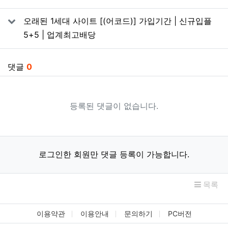
오래된 1세대 사이트 [(어코드)] 가입기간 | 신규입플
5+5 | 업계최고배당
댓글
0
등록된 댓글이 없습니다.
로그인한 회원만 댓글 등록이 가능합니다.
목록
이용약관
이용안내
문의하기
PC버전