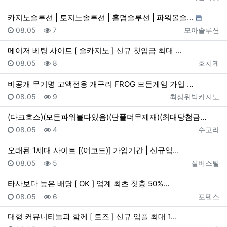
카지노솔루션 | 토지노솔루션 | 홀덤솔루션 | 파워볼솔…
등록일
조회
등록자
08.05
7
모아솔루션
메이저 베팅 사이트 [ 솔카지노 ] 신규 첫입금 최대 …
등록일
조회
등록자
08.05
8
호치케
비공개 무기명 고액전용 개구리 FROG 모든게임 가입 …
등록일
조회
등록자
08.05
9
최상위빅카지노
(다크호스)(모든파워볼다있음)(단폴더무제재)(최대당첨금…
등록일
조회
등록자
08.05
4
수고라
오래된 1세대 사이트 [(어코드)] 가입기간 | 신규입…
등록일
조회
등록자
08.05
5
실버스틸
타사보다 높은 배당 [ OK ] 업계 최초 첫충 50%…
등록일
조회
등록자
08.05
6
포텐스
대형 커뮤니티들과 함께 [ 토즈 ] 신규 입플 최대 1…