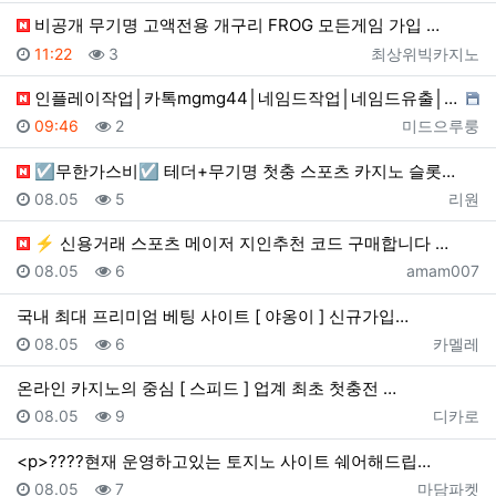
비공개 무기명 고액전용 개구리 FROG 모든게임 가입 …
등록일
조회
등록자
11:22
3
최상위빅카지노
인플레이작업│카톡mgmg44│네임드작업│네임드유출│엔트…
등록일
조회
등록자
09:46
2
미드으루룽
☑️무한가스비☑️ 테더+무기명 첫충 스포츠 카지노 슬롯…
등록일
조회
등록자
08.05
5
리원
⚡️ 신용거래 스포츠 메이저 지인추천 코드 구매합니다 …
등록일
조회
등록자
08.05
6
amam007
국내 최대 프리미엄 베팅 사이트 [ 야옹이 ] 신규가입…
등록일
조회
등록자
08.05
6
카멜레
온라인 카지노의 중심 [ 스피드 ] 업계 최초 첫충전 …
등록일
조회
등록자
08.05
9
디카로
<p>????현재 운영하고있는 토지노 사이트 쉐어해드립…
등록일
조회
등록자
08.05
7
마담파켓