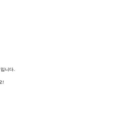
입니다. 
오!