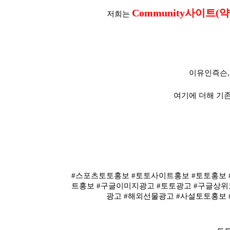
Community사이트(약
저희는 
이유인즉슨,
여기에 더해 기존
#스포츠토토홍보 #토토사이트홍보 #토토홍보 
트홍보 #구글이미지광고 #토토광고 #구글상위
광고 #해외선물광고 #사설토토홍보