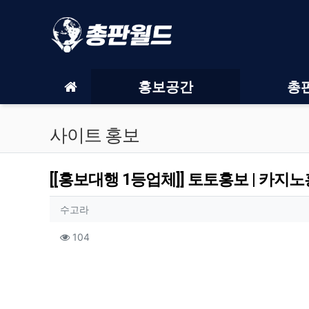
메인 메뉴
홍보공간
총
사이트 홍보
[[홍보대행 1등업체]] 토토홍보 | 카지
작성자 정보
작성
수고라
컨텐츠 정보
조회
104
본문