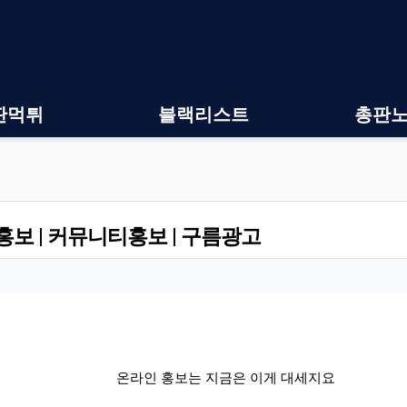
판먹튀
블랙리스트
총판
노홍보 | 커뮤니티홍보 | 구름광고
온라인 홍보는 지금은 이게 대세지요