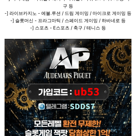
구 등
-] 라이브카지노 - 에볼.루션 / 드림 게이밍 / 마이크로 게이밍 등
-] 슬롯머신 - 프라그마틱 / 스페이드 게이밍 / 하바네로 등
-] 스포츠 - E스포츠 / 축구 / 테니스 등