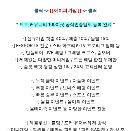
클릭 ->
[[ 에이피 가입 ]]
<- 클릭
*
토토 커뮤니티 100여곳 공식인증업체 등록 완료
*
-] 신규가입 첫충 40% / 매충 10% / 돌발 15%
-] E-SPORTS 전문 / 스타 아프리카TV 프로리그 발매 등
-] 인플레이 LIVE 배팅 / 고배당 크로스, 승오버
-] 제재없는 다양한 미니게임 / 모든 레벨 환전 무제한
-] 슬롯 잭팟 당첨 상한 1억 / 24시 고객센터 운영
-] 누적 금액 이벤트 / 다폴더 이벤트
-] 루징 이벤트 / 보너스 배당 이벤트
-] 빠른 승부 이벤트 / 스포츠 이벤트
-] 올킬 이벤트 / 올미적 이벤트
-] 올빼미족 이벤트 등 다양한 이벤트 진행
-] 레볼루션 - 홀덤 / 포커 유저vs유저 방식
-] 미니게임 - 파워볼 / 해외식 파워볼 / 파워 SA다리 / 가.상 축