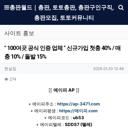
메뉴
총판월드｜총판, 토토총판, 총판구인구직,
총판모집, 토토커뮤니티
기
사이트 홍보
" 100여곳 공식 인증 업체 " 신규가입 첫충 40% / 매
충 10% / 돌발 15%
작성자 정보
작성
작성일
현실임
2026.01.20 12:49
컨텐츠 정보
조회
274
본문
[[
에이피 AP
]]
+ 에이피주소 :
https://ap-3471.com
+ 에이피평생 :
https://에이피.com
+ 에이피코드 :
ub53
+ 에이피텔레 :
SDDS7 (텔레)