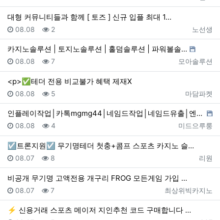
대형 커뮤니티들과 함께 [ 토즈 ] 신규 입플 최대 1…
등록일
조회
등록자
08.08
2
노선생
카지노솔루션 | 토지노솔루션 | 홀덤솔루션 | 파워볼솔…
등록일
조회
등록자
08.08
7
모아솔루션
<p>✅테더 전용 비교불가 혜택 제재X
등록일
조회
등록자
08.08
5
마담파켓
인플레이작업│카톡mgmg44│네임드작업│네임드유출│엔트…
등록일
조회
등록자
08.08
4
미드으루룽
☑️트론지원☑️ 무기명테더 첫충+콤프 스포츠 카지노 슬…
등록일
조회
등록자
08.07
8
리원
비공개 무기명 고액전용 개구리 FROG 모든게임 가입 …
등록일
조회
등록자
08.07
7
최상위빅카지노
⚡️ 신용거래 스포츠 메이저 지인추천 코드 구매합니다 …