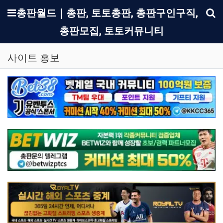
메뉴
총판월드｜총판, 토토총판, 총판구인구직,
총판모집, 토토커뮤니티
기
사이트 홍보