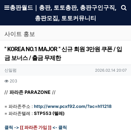
메뉴
총판월드｜총판, 토토총판, 총판구인구직,
총판모집, 토토커뮤니티
기
사이트 홍보
" KOREA NO.1 MAJOR " 신규 회원 3만원 쿠폰 / 입
금 보너스 / 출금 무제한
작성자 정보
작성
작성일
신일펌
2026.02.14 20:07
컨텐츠 정보
조회
203
본문
//
파라존 PARAZONE
//
= 파라존주소 :
http://www.pcxf92.com/?ac=h11218
= 파라존텔레 :
STP553 (텔레)
클릭 ->
[[ 파라존 가입 ]]
<- 클릭