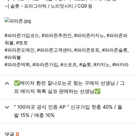
~[ 슬롯 - 프라그마틱 / 노리밋시티 / CQ9 등
#파라존가입코드, #파라존추천인, #파라존카지노, #파라존파
워볼, #토토
#파라존도메인, #파라존고객센터, #파라존토토, #파라존슬롯,
#파워볼
#파라존먹튀, #파라존가입, #스포츠, #슬롯, #카지노, #바카라
관련자료
✅메이저 환전 잘나오는곳 찾는 구매자 선생님 / 그
외 메이저 목록 실코 판매하는 선생님✅
" 100여곳 공식 인증 AP " 신규가입 첫충 40% / 돌
발 15% / 매충 10%
댓글
0