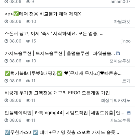
등록일
조회
등록자
08.06
9
amam007
<p>✅테더 전용 비교불가 혜택 제재X
등록일
조회
등록자
08.06
10
마담파켓
스폰서 광고, 이제 '즉시' 시작하세요. 모든 업종, …
등록일
조회
등록자
08.06
15
jinoo
카지노솔루션 | 토지노솔루션 | 홀덤솔루션 | 파워볼솔…
등록일
조회
등록자
08.06
10
모아솔루션
✅럭키볼&미투벳&태평양✅ ❤️[무제재 무사고]❤️빠른충…
등록일
조회
등록자
08.06
11
코기
비공개 무기명 고액전용 개구리 FROG 모든게임 가입 …
등록일
조회
등록자
08.06
11
최상위빅카지노
인플레이작업│카톡mgmg44│네임드작업│네임드유출│엔트…
등록일
조회
등록자
08.06
11
미드으루룽
☑️무한가스비☑️ 테더+무기명 첫충 스포츠 카지노 슬롯…