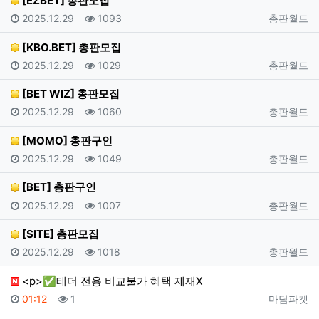
[EZBET] 총판모집
등록일
조회
등록자
2025.12.29
1093
총판월드
[KBO.BET] 총판모집
등록일
조회
등록자
2025.12.29
1029
총판월드
[BET WIZ] 총판모집
등록일
조회
등록자
2025.12.29
1060
총판월드
[MOMO] 총판구인
등록일
조회
등록자
2025.12.29
1049
총판월드
[BET] 총판구인
등록일
조회
등록자
2025.12.29
1007
총판월드
[SITE] 총판모집
등록일
조회
등록자
2025.12.29
1018
총판월드
<p>✅테더 전용 비교불가 혜택 제재X
등록일
조회
등록자
01:12
1
마담파켓